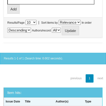
|
Results/Page
Sort items by
In order
Authors/record
Results 1-1 of 1 (Search time: 0.002 seconds).
previous
1
next
Item hits:
Issue Date
Title
Author(s)
Type