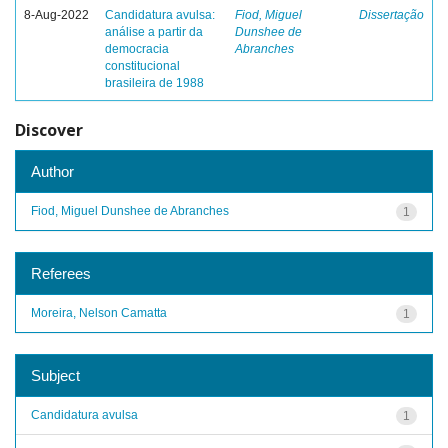
8-Aug-2022
Candidatura avulsa:
Fiod, Miguel
Dissertação
análise a partir da
Dunshee de
democracia
Abranches
constitucional
brasileira de 1988
Discover
Author
Fiod, Miguel Dunshee de Abranches
1
Referees
Moreira, Nelson Camatta
1
Subject
Candidatura avulsa
1