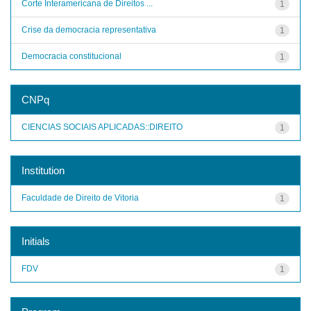
Corte Interamericana de Direitos ...
1
Crise da democracia representativa
1
Democracia constitucional
1
CNPq
CIENCIAS SOCIAIS APLICADAS::DIREITO
1
Institution
Faculdade de Direito de Vitoria
1
Initials
FDV
1