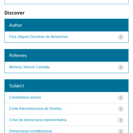
Discover
Author
Fiod, Miguel Dunshee de Abranches
1
Referees
Moreira, Nelson Camatta
1
Subject
Candidatura avulsa
1
Corte Interamericana de Direitos ...
1
Crise da democracia representativa
1
Democracia constitucional
1