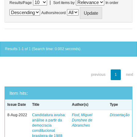
|
Results/Page
Sort items by
In order
Authors/record
Results 1-1 of 1 (Search time: 0.002 seconds).
previous
1
next
Item hits:
Issue Date
Title
Author(s)
Type
8-Aug-2022
Candidatura avulsa:
Fiod, Miguel
Dissertação
análise a partir da
Dunshee de
democracia
Abranches
constitucional
brasileira de 1988