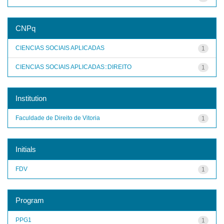
CNPq
CIENCIAS SOCIAIS APLICADAS
1
CIENCIAS SOCIAIS APLICADAS::DIREITO
1
Institution
Faculdade de Direito de Vitoria
1
Initials
FDV
1
Program
PPG1
1