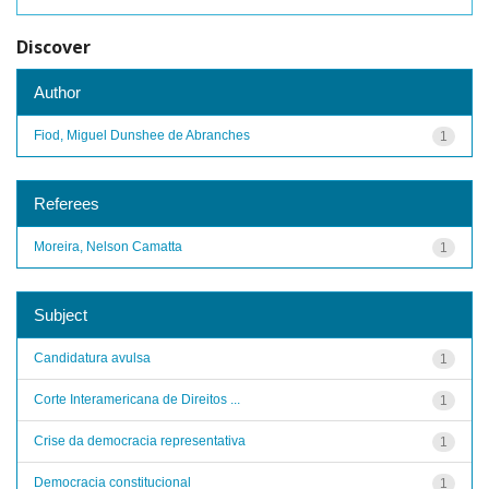
Discover
Author
Fiod, Miguel Dunshee de Abranches
1
Referees
Moreira, Nelson Camatta
1
Subject
Candidatura avulsa
1
Corte Interamericana de Direitos ...
1
Crise da democracia representativa
1
Democracia constitucional
1