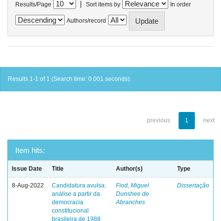
|
Results/Page
Sort items by
In order
Authors/record
Results 1-1 of 1 (Search time: 0.001 seconds).
previous
1
next
Item hits:
Issue Date
Title
Author(s)
Type
8-Aug-2022
Candidatura avulsa:
Fiod, Miguel
Dissertação
análise a partir da
Dunshee de
democracia
Abranches
constitucional
brasileira de 1988