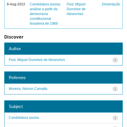
8-Aug-2022
Candidatura avulsa:
Fiod, Miguel
Dissertação
análise a partir da
Dunshee de
democracia
Abranches
constitucional
brasileira de 1988
Discover
Author
Fiod, Miguel Dunshee de Abranches
1
Referees
Moreira, Nelson Camatta
1
Subject
Candidatura avulsa
1