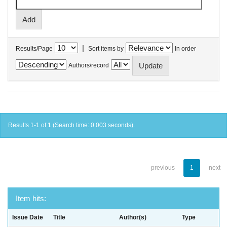
|
Results/Page
Sort items by
In order
Authors/record
Results 1-1 of 1 (Search time: 0.003 seconds).
previous
1
next
Item hits:
Issue Date
Title
Author(s)
Type