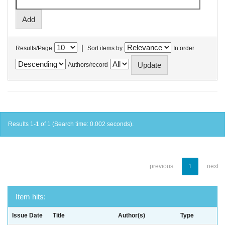
|
Results/Page
Sort items by
In order
Authors/record
Results 1-1 of 1 (Search time: 0.002 seconds).
previous
1
next
Item hits:
Issue Date
Title
Author(s)
Type