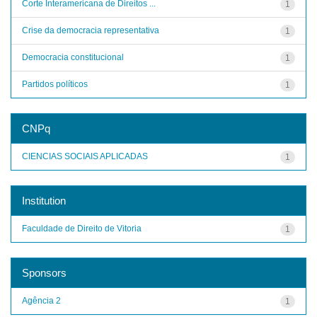
Corte Interamericana de Direitos ...
1
Crise da democracia representativa
1
Democracia constitucional
1
Partidos políticos
1
CNPq
CIENCIAS SOCIAIS APLICADAS
1
Institution
Faculdade de Direito de Vitoria
1
Sponsors
Agência 2
1