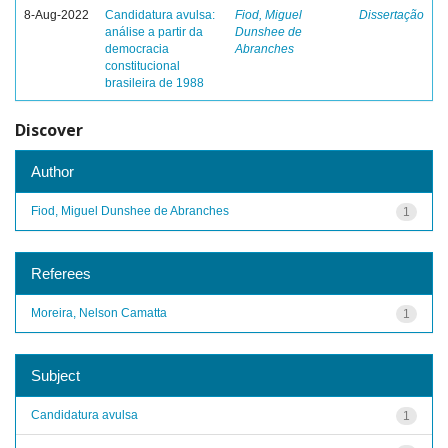
8-Aug-2022
Candidatura avulsa:
Fiod, Miguel
Dissertação
análise a partir da
Dunshee de
democracia
Abranches
constitucional
brasileira de 1988
Discover
Author
Fiod, Miguel Dunshee de Abranches
1
Referees
Moreira, Nelson Camatta
1
Subject
Candidatura avulsa
1