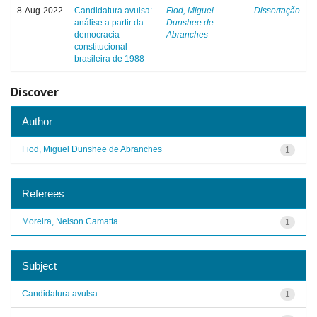
8-Aug-2022
Candidatura avulsa:
Fiod, Miguel
Dissertação
análise a partir da
Dunshee de
democracia
Abranches
constitucional
brasileira de 1988
Discover
Author
Fiod, Miguel Dunshee de Abranches
1
Referees
Moreira, Nelson Camatta
1
Subject
Candidatura avulsa
1