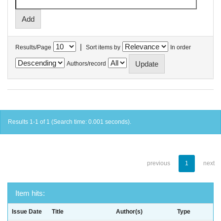
|
Results/Page
Sort items by
In order
Authors/record
Results 1-1 of 1 (Search time: 0.001 seconds).
previous
1
next
Item hits:
Issue Date
Title
Author(s)
Type