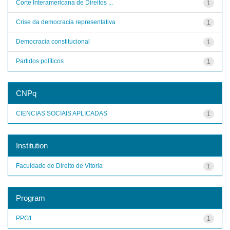
Corte Interamericana de Direitos ...
1
Crise da democracia representativa
1
Democracia constitucional
1
Partidos políticos
1
CNPq
CIENCIAS SOCIAIS APLICADAS
1
Institution
Faculdade de Direito de Vitoria
1
Program
PPG1
1