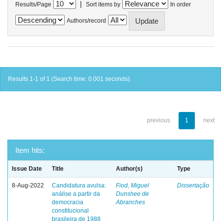
|
Results/Page
Sort items by
In order
Authors/record
Results 1-1 of 1 (Search time: 0.001 seconds).
previous
1
next
Item hits:
Issue Date
Title
Author(s)
Type
8-Aug-2022
Candidatura avulsa:
Fiod, Miguel
Dissertação
análise a partir da
Dunshee de
democracia
Abranches
constitucional
brasileira de 1988