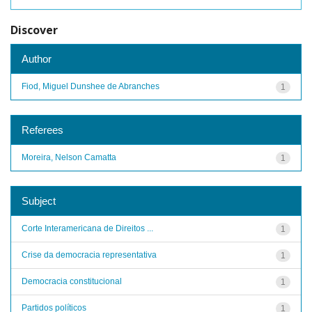
Discover
Author
Fiod, Miguel Dunshee de Abranches
1
Referees
Moreira, Nelson Camatta
1
Subject
Corte Interamericana de Direitos ...
1
Crise da democracia representativa
1
Democracia constitucional
1
Partidos políticos
1