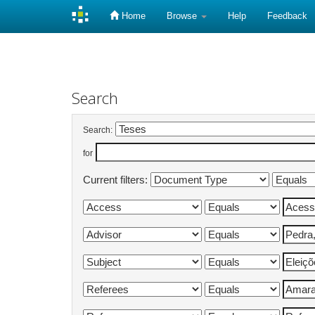
Home
Browse
Help
Feedback
Skip
navigation
Search
Search:
for
Current filters: