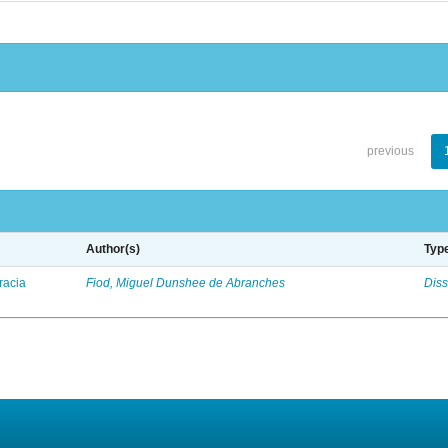
previous
Author(s)
Typ
racia
Fiod, Miguel Dunshee de Abranches
Diss