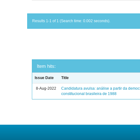
Results 1-1 of 1 (Search time: 0.002 seconds).
Item hits:
Issue Date
Title
8-Aug-2022
Candidatura avulsa: análise a partir da democ
constitucional brasileira de 1988