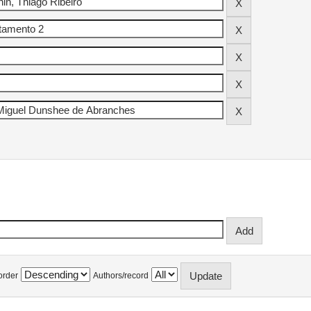
order
Authors/record