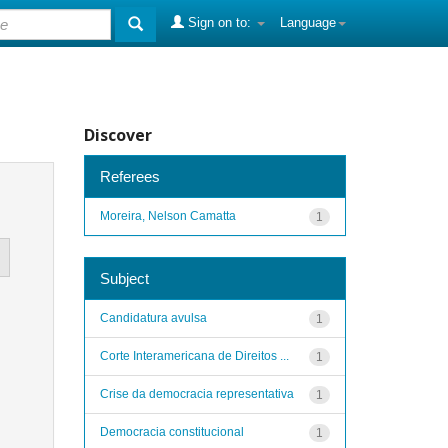
Sign on to:
Language
Discover
Referees
Moreira, Nelson Camatta
1
Subject
Candidatura avulsa
1
Corte Interamericana de Direitos ...
1
Crise da democracia representativa
1
Democracia constitucional
1