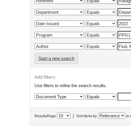
Start a new search
Add filters:
Use filters to refine the search results.
|
Results/Page
Sort items by
In 