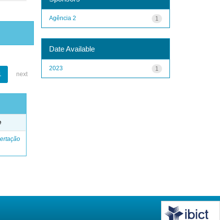
Agência 2
1
Date Available
2023
1
1
next
e
ertação