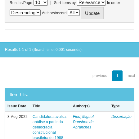
|
Results/Page
Sort items by
In order
Authors/record
Results 1-1 of 1 (Search time: 0.001 seconds).
previous
1
next
Item hits:
Issue Date
Title
Author(s)
Type
8-Aug-2022
Candidatura avulsa:
Fiod, Miguel
Dissertação
análise a partir da
Dunshee de
democracia
Abranches
constitucional
brasileira de 1988