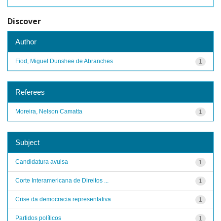
Discover
Author
Fiod, Miguel Dunshee de Abranches
1
Referees
Moreira, Nelson Camatta
1
Subject
Candidatura avulsa
1
Corte Interamericana de Direitos ...
1
Crise da democracia representativa
1
Partidos políticos
1