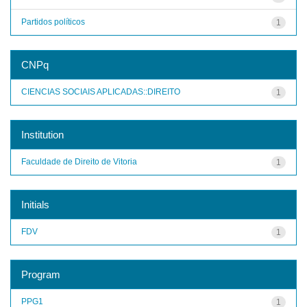
Partidos políticos
1
CNPq
CIENCIAS SOCIAIS APLICADAS::DIREITO
1
Institution
Faculdade de Direito de Vitoria
1
Initials
FDV
1
Program
PPG1
1