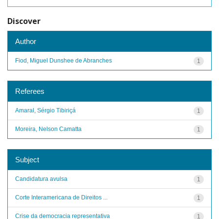
Discover
Author
Fiod, Miguel Dunshee de Abranches
1
Referees
Amaral, Sérgio Tibiriçá
1
Moreira, Nelson Camatta
1
Subject
Candidatura avulsa
1
Corte Interamericana de Direitos ...
1
Crise da democracia representativa
1