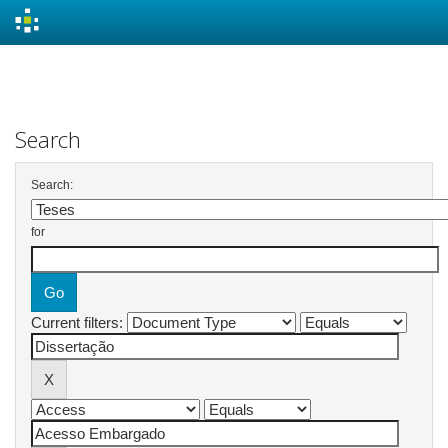
Skip
navigation
Search
Search:
for
Current filters: