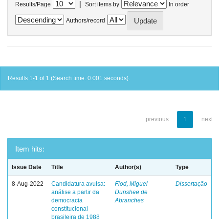
|
Results/Page
Sort items by
In order
Authors/record
Results 1-1 of 1 (Search time: 0.001 seconds).
previous
1
next
Item hits:
Issue Date
Title
Author(s)
Type
8-Aug-2022
Candidatura avulsa:
Fiod, Miguel
Dissertação
análise a partir da
Dunshee de
democracia
Abranches
constitucional
brasileira de 1988