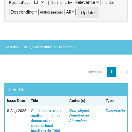
|
Results/Page
Sort items by
In order
Authors/record
Results 1-1 of 1 (Search time: 0.002 seconds).
previous
1
next
Item hits:
Issue Date
Title
Author(s)
Type
8-Aug-2022
Candidatura avulsa:
Fiod, Miguel
Dissertação
análise a partir da
Dunshee de
democracia
Abranches
constitucional
brasileira de 1988