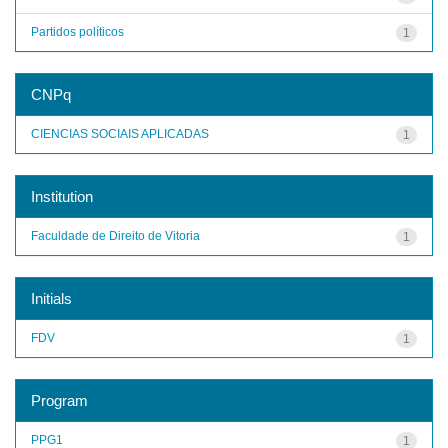
Partidos políticos
1
CNPq
CIENCIAS SOCIAIS APLICADAS
1
Institution
Faculdade de Direito de Vitoria
1
Initials
FDV
1
Program
PPG1
1