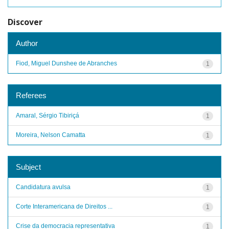
Discover
Author
Fiod, Miguel Dunshee de Abranches
1
Referees
Amaral, Sérgio Tibiriçá
1
Moreira, Nelson Camatta
1
Subject
Candidatura avulsa
1
Corte Interamericana de Direitos ...
1
Crise da democracia representativa
1