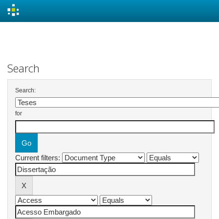
Skip
navigation
Search
Search:
for
Current filters: