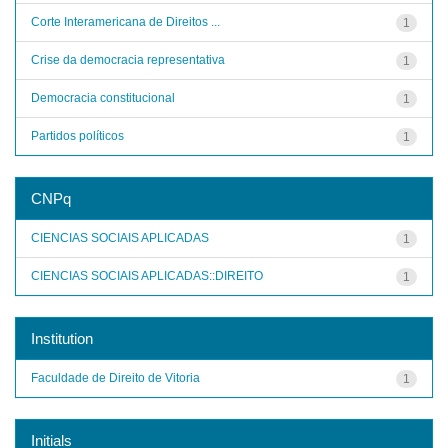
Corte Interamericana de Direitos ...
1
Crise da democracia representativa
1
Democracia constitucional
1
Partidos políticos
1
CNPq
CIENCIAS SOCIAIS APLICADAS
1
CIENCIAS SOCIAIS APLICADAS::DIREITO
1
Institution
Faculdade de Direito de Vitoria
1
Initials