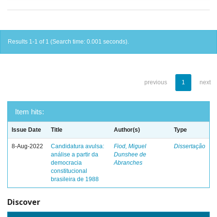
Results 1-1 of 1 (Search time: 0.001 seconds).
previous
1
next
Item hits:
Issue Date
Title
Author(s)
Type
8-Aug-2022
Candidatura avulsa:
Fiod, Miguel
Dissertação
análise a partir da
Dunshee de
democracia
Abranches
constitucional
brasileira de 1988
Discover