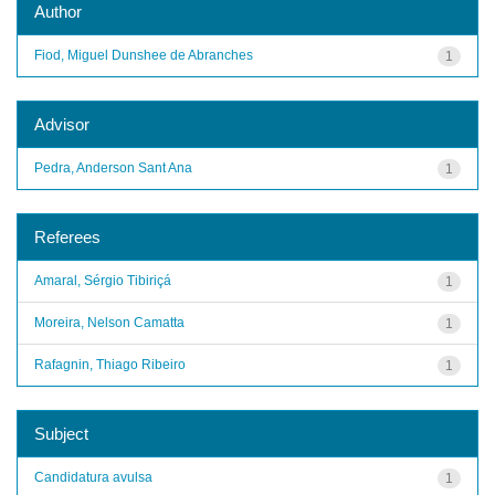
Author
Fiod, Miguel Dunshee de Abranches
1
Advisor
Pedra, Anderson Sant Ana
1
Referees
Amaral, Sérgio Tibiriçá
1
Moreira, Nelson Camatta
1
Rafagnin, Thiago Ribeiro
1
Subject
Candidatura avulsa
1