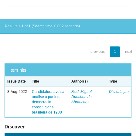
Results 1-1 of 1 (Search time: 0.002 seconds).
previous
1
next
Item hits:
Issue Date
Title
Author(s)
Type
8-Aug-2022
Candidatura avulsa:
Fiod, Miguel
Dissertação
análise a partir da
Dunshee de
democracia
Abranches
constitucional
brasileira de 1988
Discover