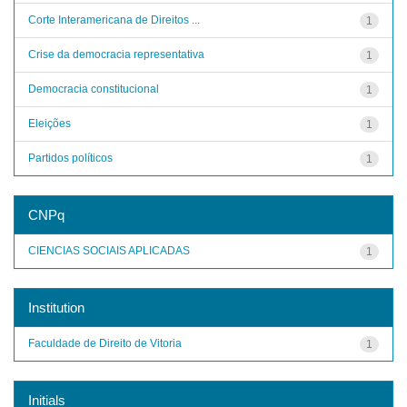
Corte Interamericana de Direitos ...
1
Crise da democracia representativa
1
Democracia constitucional
1
Eleições
1
Partidos políticos
1
CNPq
CIENCIAS SOCIAIS APLICADAS
1
Institution
Faculdade de Direito de Vitoria
1
Initials