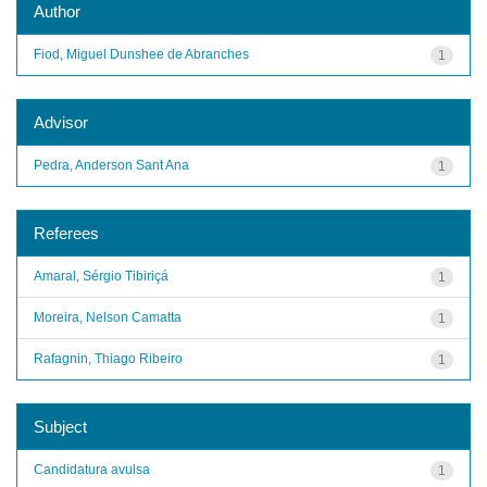
Author
Fiod, Miguel Dunshee de Abranches
1
Advisor
Pedra, Anderson Sant Ana
1
Referees
Amaral, Sérgio Tibiriçá
1
Moreira, Nelson Camatta
1
Rafagnin, Thiago Ribeiro
1
Subject
Candidatura avulsa
1