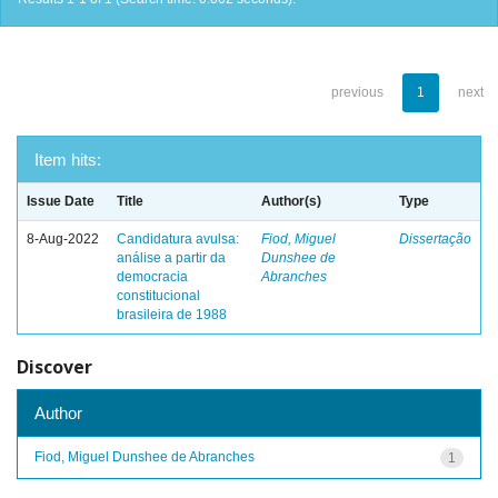
previous
1
next
Item hits:
Issue Date
Title
Author(s)
Type
8-Aug-2022
Candidatura avulsa:
Fiod, Miguel
Dissertação
análise a partir da
Dunshee de
democracia
Abranches
constitucional
brasileira de 1988
Discover
Author
Fiod, Miguel Dunshee de Abranches
1