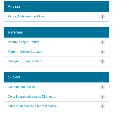
Advisor
Pedra, Anderson Sant Ana
1
Referees
Amaral, Sérgio Tibiriçá
1
Moreira, Nelson Camatta
1
Rafagnin, Thiago Ribeiro
1
Subject
Candidatura avulsa
1
Corte Interamericana de Direitos ...
1
Crise da democracia representativa
1