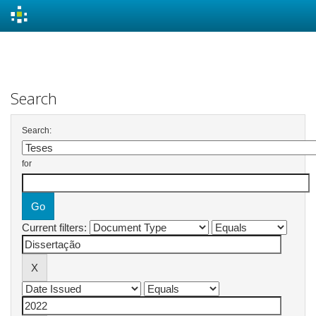
Skip
navigation
Search
Search:
for
Current filters: