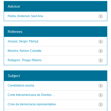
Advisor
Pedra, Anderson Sant Ana
1
Referees
Amaral, Sérgio Tibiriçá
1
Moreira, Nelson Camatta
1
Rafagnin, Thiago Ribeiro
1
Subject
Candidatura avulsa
1
Corte Interamericana de Direitos ...
1
Crise da democracia representativa
1