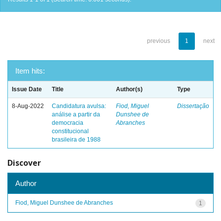
previous
1
next
Item hits:
Issue Date
Title
Author(s)
Type
8-Aug-2022
Candidatura avulsa:
Fiod, Miguel
Dissertação
análise a partir da
Dunshee de
democracia
Abranches
constitucional
brasileira de 1988
Discover
Author
Fiod, Miguel Dunshee de Abranches
1