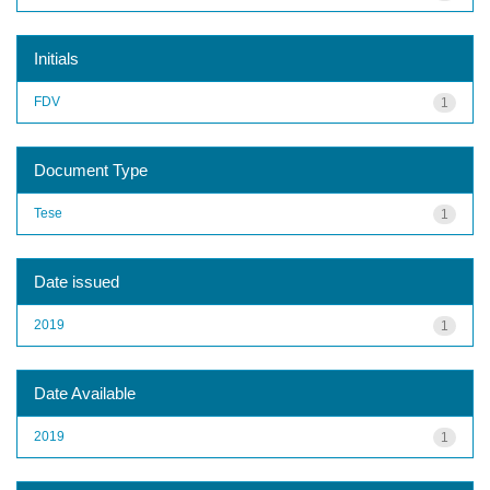
Initials
FDV
1
Document Type
Tese
1
Date issued
2019
1
Date Available
2019
1