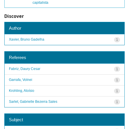
capitalista
Discover
Author
Xavier, Bruno Gadelha
1
Referees
Fabriz, Daury Cesar
1
Garrafa, Volnei
1
Krohling, Aloísio
1
Sarlet, Gabrielle Bezerra Sales
1
Subject