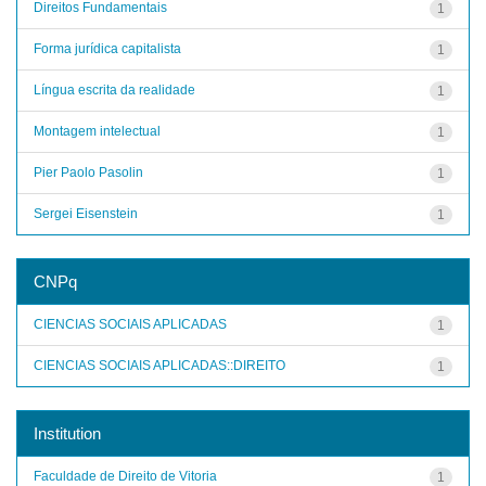
Direitos Fundamentais
1
Forma jurídica capitalista
1
Língua escrita da realidade
1
Montagem intelectual
1
Pier Paolo Pasolin
1
Sergei Eisenstein
1
CNPq
CIENCIAS SOCIAIS APLICADAS
1
CIENCIAS SOCIAIS APLICADAS::DIREITO
1
Institution
Faculdade de Direito de Vitoria
1