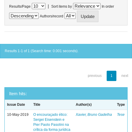
|
Results/Page
Sort items by
In order
Authors/record
Results 1-1 of 1 (Search time: 0.001 seconds).
previous
1
next
Item hits:
Issue Date
Title
Author(s)
Type
10-May-2019
O encouraçado ético:
Xavier, Bruno Gadelha
Tese
Sergei Eisenstein e
Pier Paolo Pasolini na
crítica da forma jurídica