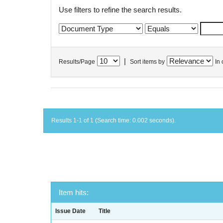
Use filters to refine the search results.
|
Results/Page
Sort items by
In 
Results 1-1 of 1 (Search time: 0.002 seconds).
Item hits:
Issue Date
Title