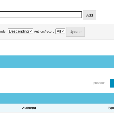
order
Authors/record
previous
Author(s)
Typ