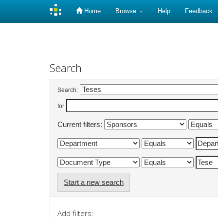
Home
Browse
Help
Feedback
Skip
navigation
Search
Search:
for
Current filters:
Start a new search
Add filters: