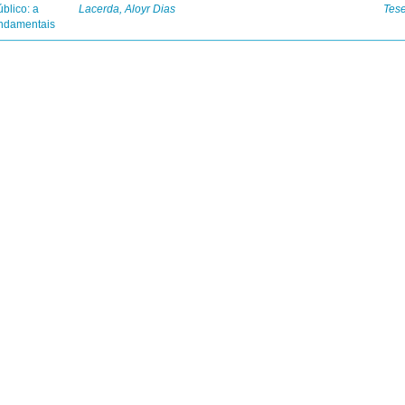
blico: a
Lacerda, Aloyr Dias
Tes
fundamentais