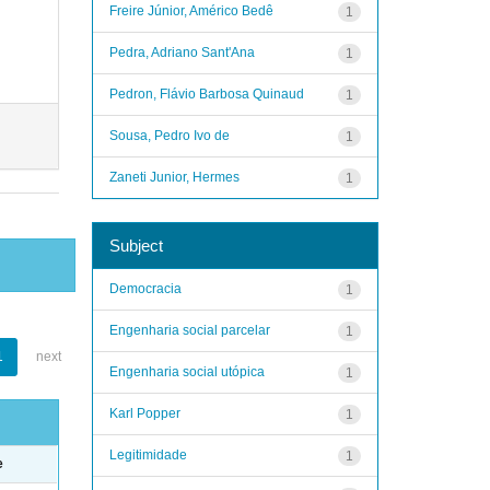
Freire Júnior, Américo Bedê
1
Pedra, Adriano Sant'Ana
1
Pedron, Flávio Barbosa Quinaud
1
Sousa, Pedro Ivo de
1
Zaneti Junior, Hermes
1
Subject
Democracia
1
Engenharia social parcelar
1
1
next
Engenharia social utópica
1
Karl Popper
1
Legitimidade
1
e