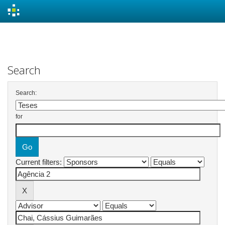
Skip
navigation
Search
Search:
for
Current filters: