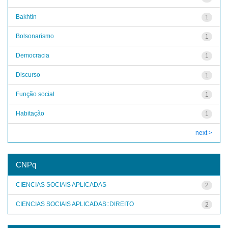
Bakhtin
1
Bolsonarismo
1
Democracia
1
Discurso
1
Função social
1
Habitação
1
next >
CNPq
CIENCIAS SOCIAIS APLICADAS
2
CIENCIAS SOCIAIS APLICADAS::DIREITO
2