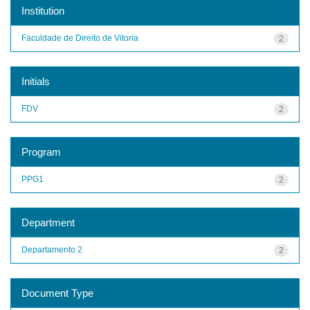
Institution
Faculdade de Direito de Vitoria
2
Initials
FDV
2
Program
PPG1
2
Department
Departamento 2
2
Document Type