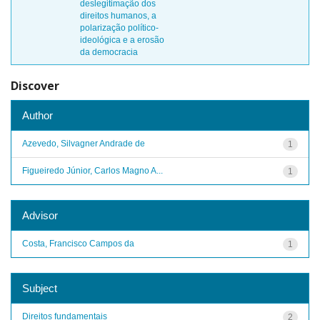
deslegitimação dos
direitos humanos, a
polarização político-
ideológica e a erosão
da democracia
Discover
Author
Azevedo, Silvagner Andrade de
1
Figueiredo Júnior, Carlos Magno A...
1
Advisor
Costa, Francisco Campos da
1
Subject
Direitos fundamentais
2