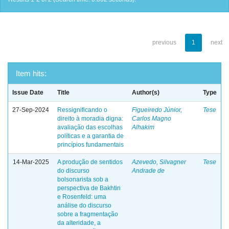
previous
1
next
Item hits:
Issue Date
Title
Author(s)
Type
27-Sep-2024
Ressignificando o
Figueiredo Júnior,
Tese
direito à moradia digna:
Carlos Magno
avaliação das escolhas
Alhakim
políticas e a garantia de
princípios fundamentais
14-Mar-2025
A produção de sentidos
Azevedo, Silvagner
Tese
do discurso
Andrade de
bolsonarista sob a
perspectiva de Bakhtin
e Rosenfeld: uma
análise do discurso
sobre a fragmentação
da alteridade, a