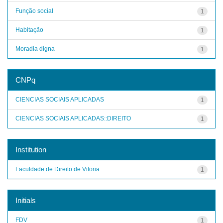
Função social
1
Habitação
1
Moradia digna
1
CNPq
CIENCIAS SOCIAIS APLICADAS
1
CIENCIAS SOCIAIS APLICADAS::DIREITO
1
Institution
Faculdade de Direito de Vitoria
1
Initials
FDV
1