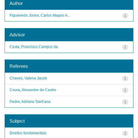
Author
Figueiredo Júnior, Carlos Magno A...
1
Advisor
Costa, Francisco Campos da
1
Referees
Chaves, Valena Jacob
1
Coura, Alexandre de Castro
1
Pedra, Adriano Sant’ana
1
Subject
Direitos fundamentais
1