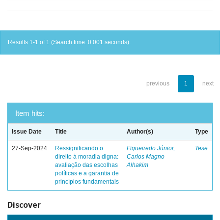
Results 1-1 of 1 (Search time: 0.001 seconds).
previous
1
next
Item hits:
Issue Date
Title
Author(s)
Type
27-Sep-2024
Ressignificando o
Figueiredo Júnior,
Tese
direito à moradia digna:
Carlos Magno
avaliação das escolhas
Alhakim
políticas e a garantia de
princípios fundamentais
Discover