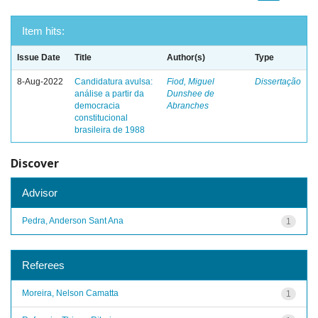
Item hits:
Issue Date
Title
Author(s)
Type
8-Aug-2022
Candidatura avulsa:
Fiod, Miguel
Dissertação
análise a partir da
Dunshee de
democracia
Abranches
constitucional
brasileira de 1988
Discover
Advisor
Pedra, Anderson Sant Ana
1
Referees
Moreira, Nelson Camatta
1