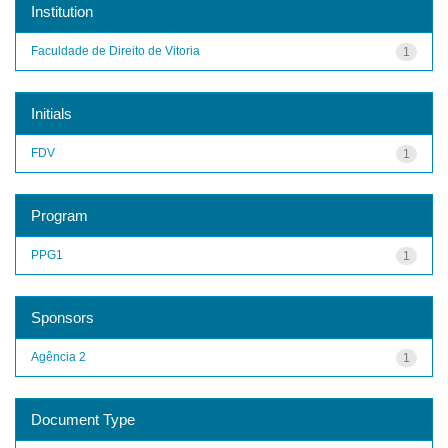
Institution
Faculdade de Direito de Vitoria
1
Initials
FDV
1
Program
PPG1
1
Sponsors
Agência 2
1
Document Type