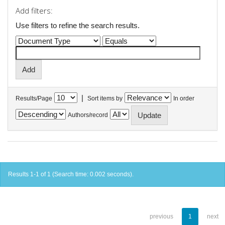
Add filters:
Use filters to refine the search results.
|
Results/Page
Sort items by
In order
Authors/record
Results 1-1 of 1 (Search time: 0.002 seconds).
previous
1
next