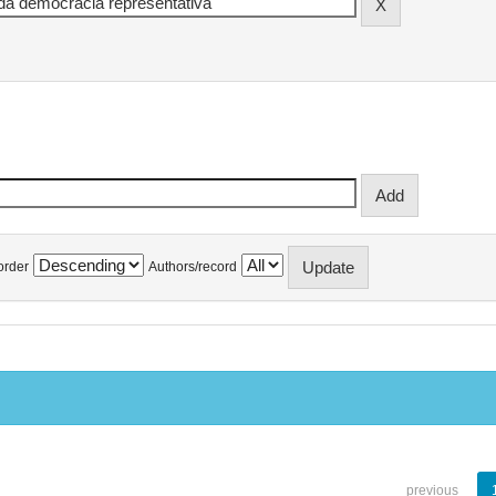
order
Authors/record
previous