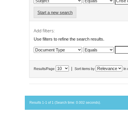
Start a new search
Add filters:
Use filters to refine the search results.
|
Results/Page
Sort items by
In 
Results 1-1 of 1 (Search time: 0.002 seconds).