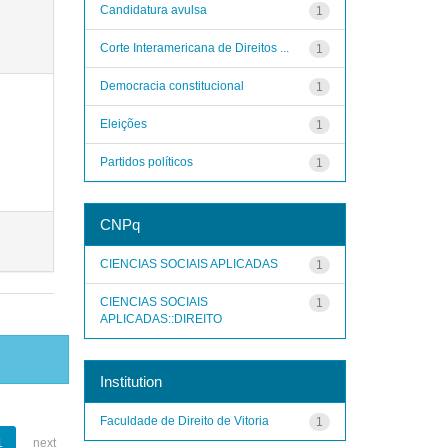
Candidatura avulsa
1
Corte Interamericana de Direitos ...
1
Democracia constitucional
1
Eleições
1
Partidos políticos
1
CNPq
CIENCIAS SOCIAIS APLICADAS
1
CIENCIAS SOCIAIS
1
APLICADAS::DIREITO
Institution
Faculdade de Direito de Vitoria
1
1
next