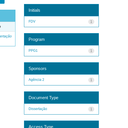
Initials
FDV
1
e
ertação
Program
PPG1
1
Sponsors
Agência 2
1
Document Type
Dissertação
1
Access Type