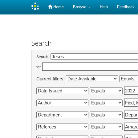
Home
Browse
Help
Feedback
Skip
navigation
Search
Search:
for
Current filters: