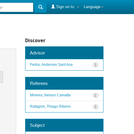
Sign on to:
Language
Discover
Advisor
Pedra, Anderson Sant Ana
1
Referees
Moreira, Nelson Camatta
1
Rafagnin, Thiago Ribeiro
1
Subject