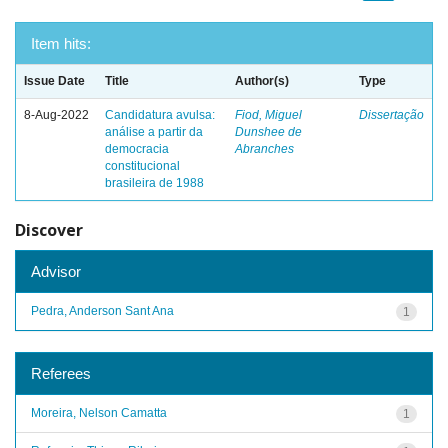
Item hits:
Issue Date
Title
Author(s)
Type
8-Aug-2022
Candidatura avulsa:
Fiod, Miguel
Dissertação
análise a partir da
Dunshee de
democracia
Abranches
constitucional
brasileira de 1988
Discover
Advisor
Pedra, Anderson Sant Ana
1
Referees
Moreira, Nelson Camatta
1