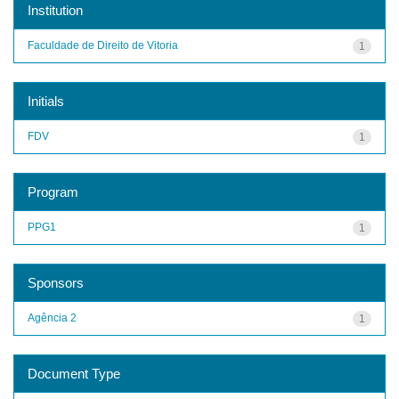
Institution
Faculdade de Direito de Vitoria
1
Initials
FDV
1
Program
PPG1
1
Sponsors
Agência 2
1
Document Type