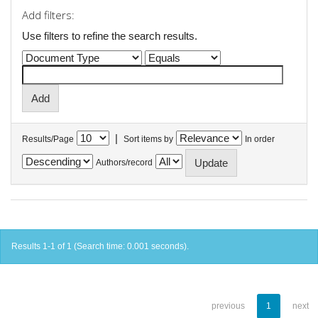
Add filters:
Use filters to refine the search results.
|
Results/Page
Sort items by
In order
Authors/record
Results 1-1 of 1 (Search time: 0.001 seconds).
previous
1
next