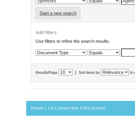
Start a new search
Add filters:
Use filters to refine the search results.
|
Results/Page
Sort items by
In 
Results 1-1 of 1 (Search time: 0.002 seconds).