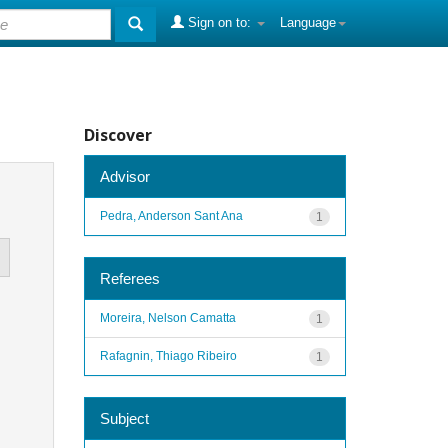
Sign on to:
Language
Discover
Advisor
Pedra, Anderson Sant Ana
1
Referees
Moreira, Nelson Camatta
1
Rafagnin, Thiago Ribeiro
1
Subject