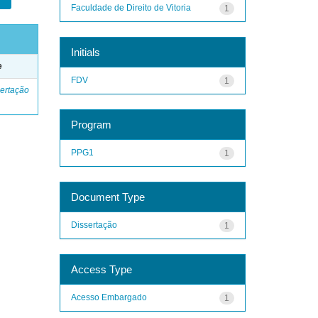
Faculdade de Direito de Vitoria
1
Initials
e
FDV
1
ertação
Program
PPG1
1
Document Type
Dissertação
1
Access Type
Acesso Embargado
1