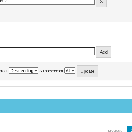
order
Authors/record
previous