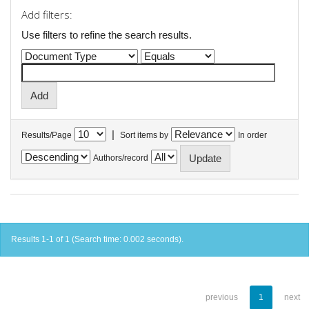
Add filters:
Use filters to refine the search results.
|
Results/Page
Sort items by
In order
Authors/record
Results 1-1 of 1 (Search time: 0.002 seconds).
previous
1
next