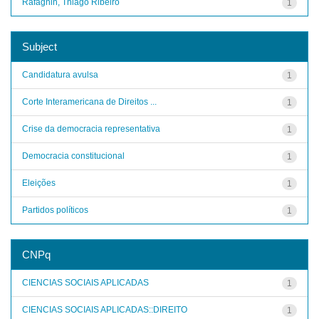
Rafagnin, Thiago Ribeiro
1
Subject
Candidatura avulsa
1
Corte Interamericana de Direitos ...
1
Crise da democracia representativa
1
Democracia constitucional
1
Eleições
1
Partidos políticos
1
CNPq
CIENCIAS SOCIAIS APLICADAS
1
CIENCIAS SOCIAIS APLICADAS::DIREITO
1