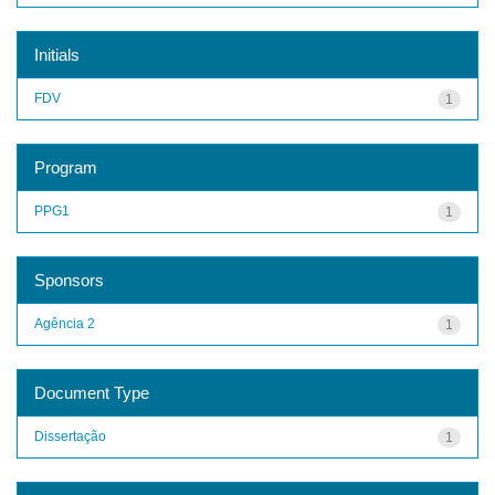
Initials
FDV
1
Program
PPG1
1
Sponsors
Agência 2
1
Document Type
Dissertação
1