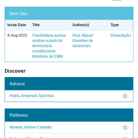
Item hits:
Issue Date
Title
Author(s)
Type
8-Aug-2022
Candidatura avulsa:
Fiod, Miguel
Dissertação
análise a partir da
Dunshee de
democracia
Abranches
constitucional
brasileira de 1988
Discover
Advisor
Pedra, Anderson Sant Ana
1
Referees
Moreira, Nelson Camatta
1