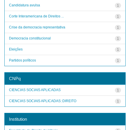
Candidatura avulsa
1
Corte Interamericana de Direitos ...
1
Crise da democracia representativa
1
Democracia constitucional
1
Eleições
1
Partidos políticos
1
CNPq
CIENCIAS SOCIAIS APLICADAS
1
CIENCIAS SOCIAIS APLICADAS::DIREITO
1
Institution