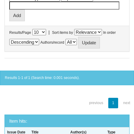
|
Results/Page
Sort items by
In order
Authors/record
Results 1-1 of 1 (Search time: 0.001 seconds).
previous
1
next
Item hits:
Issue Date
Title
Author(s)
Type