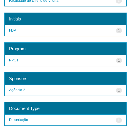
Faculdade de Direito de Vitoria
1
Initials
FDV
1
Program
PPG1
1
Sponsors
Agência 2
1
Document Type
Dissertação
1