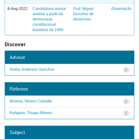
8-Aug-2022
Candidatura avulsa:
Fiod, Miguel
Dissertação
análise a partir da
Dunshee de
democracia
Abranches
constitucional
brasileira de 1988
Discover
Advisor
Pedra, Anderson Sant Ana
1
Referees
Moreira, Nelson Camatta
1
Rafagnin, Thiago Ribeiro
1
Subject