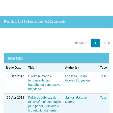
Results 1-3 of 3 (Search time: 0.002 seconds).
previous
1
next
Item hits:
Issue Date
Title
Author(s)
Type
19-Dec-2017
Direito humano e
Fonseca, Bruno
Tese
fundamental ao
Gomes Borges da
trabalho na perspectiva
marxiana
15-Apr-2018
Políticas públicas de
Santos, Ricardo
Tese
efetivação da mediação
Goretti
pelo poder judiciário e
o direito fundamental