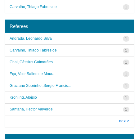
Carvalho, Thiago Fabres de
1
Referees
Andrada, Leonardo Silva
1
Carvalho, Thiago Fabres de
1
Chai, Cássius Guimarães
1
Eça, Vitor Salino de Moura
1
Graziano Sobrinho, Sergio Francis...
1
Krohling, Aloísio
1
Santana, Hector Valverde
1
next >