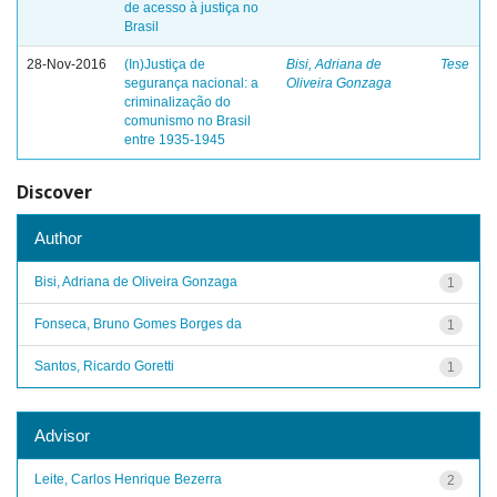
de acesso à justiça no
Brasil
28-Nov-2016
(In)Justiça de
Bisi, Adriana de
Tese
segurança nacional: a
Oliveira Gonzaga
criminalização do
comunismo no Brasil
entre 1935-1945
Discover
Author
Bisi, Adriana de Oliveira Gonzaga
1
Fonseca, Bruno Gomes Borges da
1
Santos, Ricardo Goretti
1
Advisor
Leite, Carlos Henrique Bezerra
2