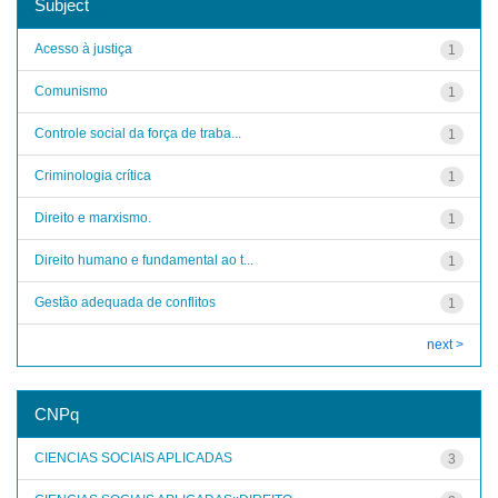
Subject
Acesso à justiça
1
Comunismo
1
Controle social da força de traba...
1
Criminologia crítica
1
Direito e marxismo.
1
Direito humano e fundamental ao t...
1
Gestão adequada de conflitos
1
next >
CNPq
CIENCIAS SOCIAIS APLICADAS
3