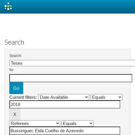
Skip
navigation
Search
Search:
for
Current filters: