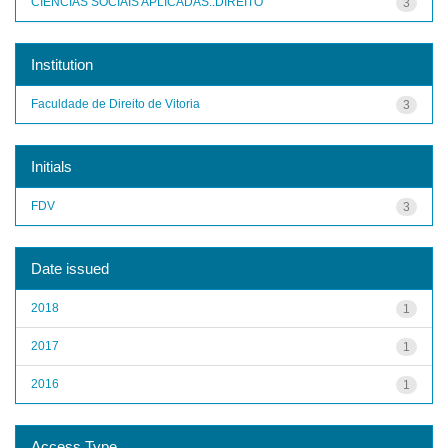
CIENCIAS SOCIAIS APLICADAS::DIREITO
3
Institution
Faculdade de Direito de Vitoria
3
Initials
FDV
3
Date issued
2018
1
2017
1
2016
1
Access Type