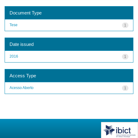
Document Type
Tese
1
Date issued
2016
1
Access Type
Acesso Aberto
1