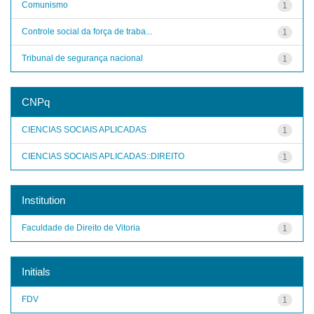
Comunismo
1
Controle social da força de traba...
1
Tribunal de segurança nacional
1
CNPq
CIENCIAS SOCIAIS APLICADAS
1
CIENCIAS SOCIAIS APLICADAS::DIREITO
1
Institution
Faculdade de Direito de Vitoria
1
Initials
FDV
1