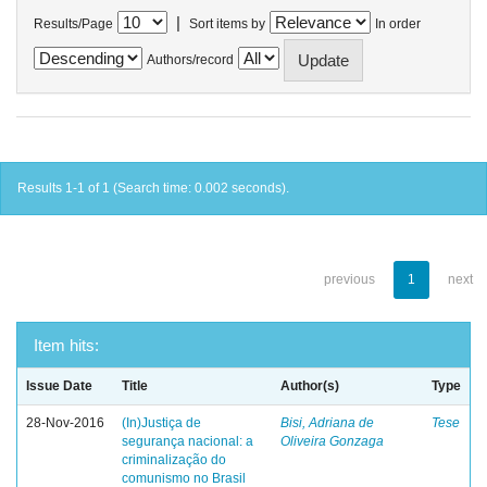
|
Results/Page
Sort items by
In order
Authors/record
Results 1-1 of 1 (Search time: 0.002 seconds).
previous
1
next
Item hits:
Issue Date
Title
Author(s)
Type
28-Nov-2016
(In)Justiça de
Bisi, Adriana de
Tese
segurança nacional: a
Oliveira Gonzaga
criminalização do
comunismo no Brasil