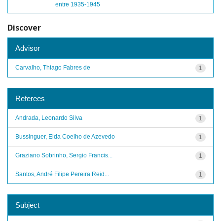
entre 1935-1945
Discover
Advisor
Carvalho, Thiago Fabres de
1
Referees
Andrada, Leonardo Silva
1
Bussinguer, Elda Coelho de Azevedo
1
Graziano Sobrinho, Sergio Francis...
1
Santos, André Filipe Pereira Reid...
1
Subject