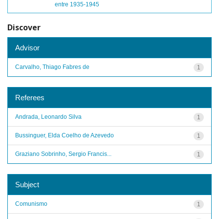
entre 1935-1945
Discover
Advisor
Carvalho, Thiago Fabres de
1
Referees
Andrada, Leonardo Silva
1
Bussinguer, Elda Coelho de Azevedo
1
Graziano Sobrinho, Sergio Francis...
1
Subject
Comunismo
1