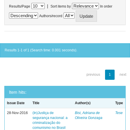
|
Results/Page
Sort items by
In order
Authors/record
Results 1-1 of 1 (Search time: 0.001 seconds).
previous
1
next
Item hits:
Issue Date
Title
Author(s)
Type
28-Nov-2016
(In)Justiça de
Bisi, Adriana de
Tese
segurança nacional: a
Oliveira Gonzaga
criminalização do
comunismo no Brasil