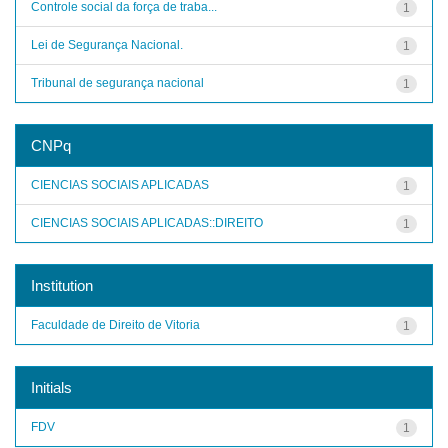
Controle social da força de traba...
1
Lei de Segurança Nacional.
1
Tribunal de segurança nacional
1
CNPq
CIENCIAS SOCIAIS APLICADAS
1
CIENCIAS SOCIAIS APLICADAS::DIREITO
1
Institution
Faculdade de Direito de Vitoria
1
Initials
FDV
1