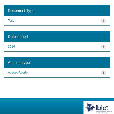
Document Type
Tese
1
Date issued
2016
1
Access Type
Acesso Aberto
1