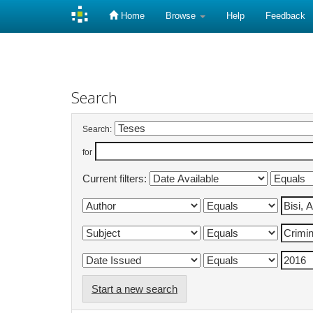
Home
Browse
Help
Feedback
Skip
navigation
Search
Search:
for
Current filters:
Start a new search