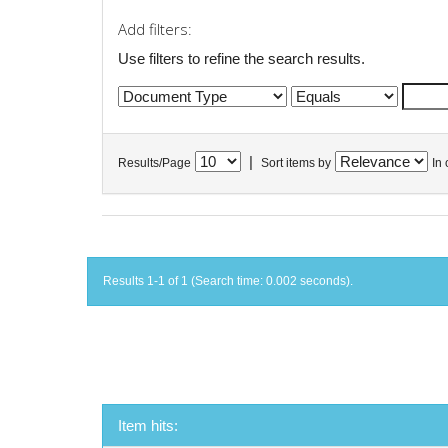
Add filters:
Use filters to refine the search results.
|
Results/Page
Sort items by
In 
Results 1-1 of 1 (Search time: 0.002 seconds).
Item hits: