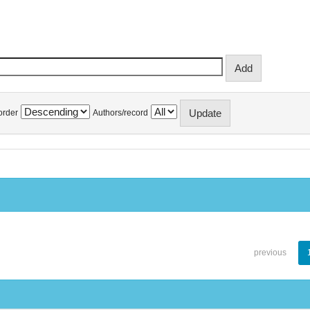
order
Authors/record
previous