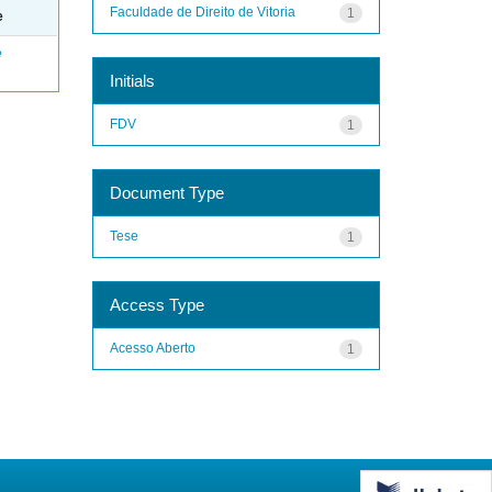
Faculdade de Direito de Vitoria
1
e
e
Initials
FDV
1
Document Type
Tese
1
Access Type
Acesso Aberto
1