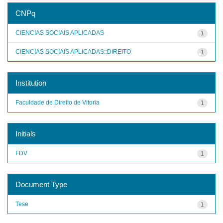
CNPq
CIENCIAS SOCIAIS APLICADAS
1
CIENCIAS SOCIAIS APLICADAS::DIREITO
1
Institution
Faculdade de Direito de Vitoria
1
Initials
FDV
1
Document Type
Tese
1