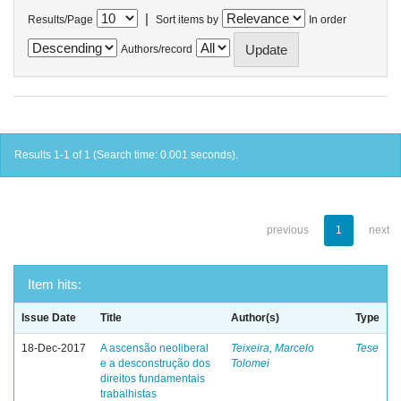
|
Results/Page
Sort items by
In order
Authors/record
Results 1-1 of 1 (Search time: 0.001 seconds).
previous
1
next
Item hits:
Issue Date
Title
Author(s)
Type
18-Dec-2017
A ascensão neoliberal
Teixeira, Marcelo
Tese
e a desconstrução dos
Tolomei
direitos fundamentais
trabalhistas