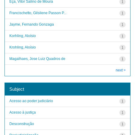
Eça, Vitor Salino de Moura
1
Francischetto, Gilsilene Passon P...
1
Jayme, Fernando Gonzaga
1
Korhling, Aloísio
1
Krohling, Aloísio
1
Magalhaes, Jose Luiz Quadros de
1
next >
Subject
Acesso ao poder judiciário
1
Acesso à justiça
1
Desconstrução
1