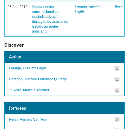
25-Jun-2018
Fundamentos
Laranja, Anselmo
Tese
constitucionais da
Laghi
desjudicialização e
limitação do acesso do
Estado ao poder
judiciário
Discover
Author
Laranja, Anselmo Laghi
1
Obregon, Marcelo Fernando Quiroga
1
Teixeira, Marcelo Tolomei
1
Referees
Pedra, Adriano Sant'Ana
2