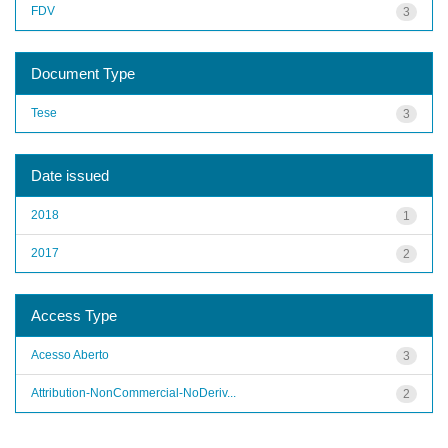
FDV
3
Document Type
Tese
3
Date issued
2018
1
2017
2
Access Type
Acesso Aberto
3
Attribution-NonCommercial-NoDeriv...
2