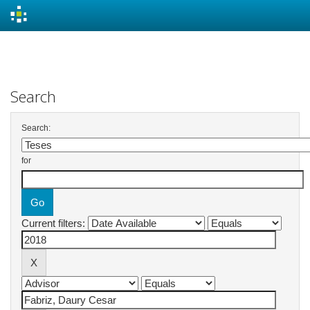
Skip
navigation
Search
Search:
for
Current filters: