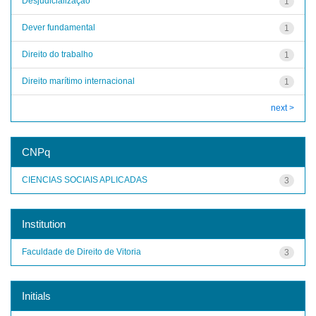
Desjudicialização
1
Dever fundamental
1
Direito do trabalho
1
Direito marítimo internacional
1
next >
CNPq
CIENCIAS SOCIAIS APLICADAS
3
Institution
Faculdade de Direito de Vitoria
3
Initials