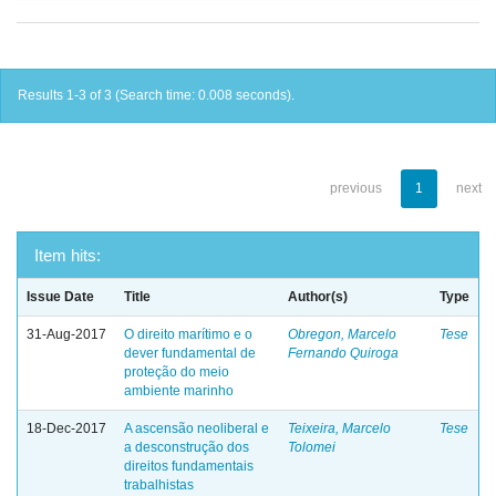
Results 1-3 of 3 (Search time: 0.008 seconds).
previous
1
next
Item hits:
Issue Date
Title
Author(s)
Type
31-Aug-2017
O direito marítimo e o
Obregon, Marcelo
Tese
dever fundamental de
Fernando Quiroga
proteção do meio
ambiente marinho
18-Dec-2017
A ascensão neoliberal e
Teixeira, Marcelo
Tese
a desconstrução dos
Tolomei
direitos fundamentais
trabalhistas