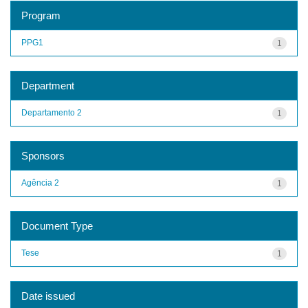
Program
PPG1
1
Department
Departamento 2
1
Sponsors
Agência 2
1
Document Type
Tese
1
Date issued