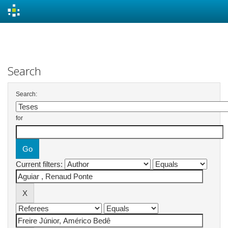
Skip
navigation
Search
Search:
for
Current filters: