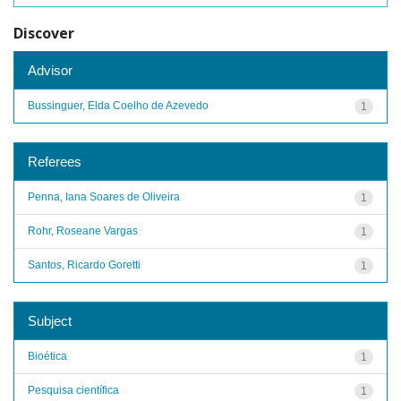
Discover
Advisor
Bussinguer, Elda Coelho de Azevedo
1
Referees
Penna, Iana Soares de Oliveira
1
Rohr, Roseane Vargas
1
Santos, Ricardo Goretti
1
Subject
Bioética
1
Pesquisa científica
1