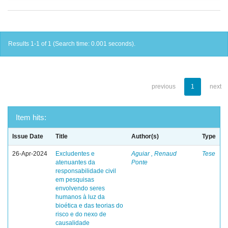
Results 1-1 of 1 (Search time: 0.001 seconds).
previous
1
next
Item hits:
Issue Date
Title
Author(s)
Type
26-Apr-2024
Excludentes e
Aguiar , Renaud
Tese
atenuantes da
Ponte
responsabilidade civil
em pesquisas
envolvendo seres
humanos à luz da
bioética e das teorias do
risco e do nexo de
causalidade