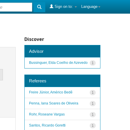
Sign on to:
Language
Discover
Advisor
Bussinguer, Elda Coelho de Azevedo
1
Referees
Freire Júnior, Américo Bedê
1
Penna, Iana Soares de Oliveira
1
Rohr, Roseane Vargas
1
Santos, Ricardo Goretti
1