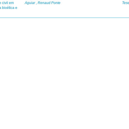
 civil em
Aguiar , Renaud Ponte
Tes
 bioética e