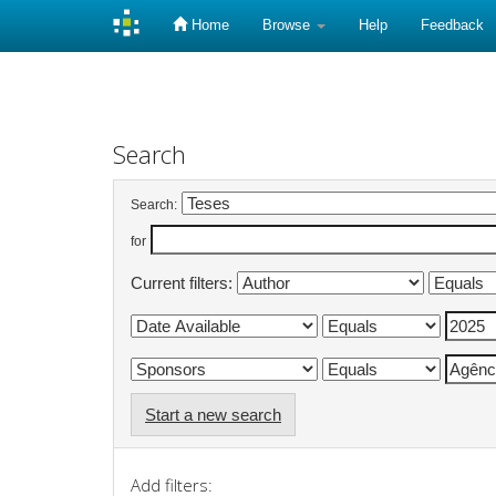
Home
Browse
Help
Feedback
Skip
navigation
Search
Search:
for
Current filters:
Start a new search
Add filters: