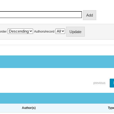
order
Authors/record
previous
Author(s)
Typ