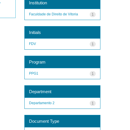
Institution
e
Faculdade de Direito de Vitoria
1
Initials
FDV
1
Program
PPG1
1
Department
Departamento 2
1
Document Type