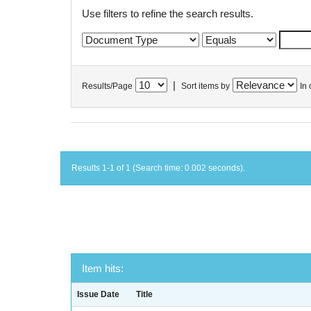
Use filters to refine the search results.
|
Results/Page
Sort items by
In 
Results 1-1 of 1 (Search time: 0.002 seconds).
Item hits:
Issue Date
Title