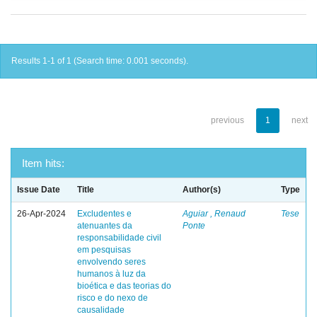
Results 1-1 of 1 (Search time: 0.001 seconds).
previous
1
next
Item hits:
Issue Date
Title
Author(s)
Type
26-Apr-2024
Excludentes e
Aguiar , Renaud
Tese
atenuantes da
Ponte
responsabilidade civil
em pesquisas
envolvendo seres
humanos à luz da
bioética e das teorias do
risco e do nexo de
causalidade