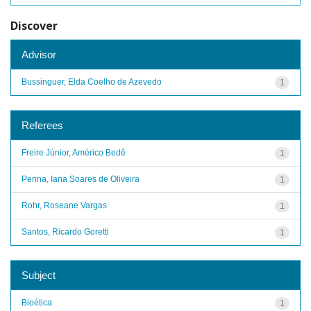
Discover
Advisor
Bussinguer, Elda Coelho de Azevedo
1
Referees
Freire Júnior, Américo Bedê
1
Penna, Iana Soares de Oliveira
1
Rohr, Roseane Vargas
1
Santos, Ricardo Goretti
1
Subject
Bioética
1