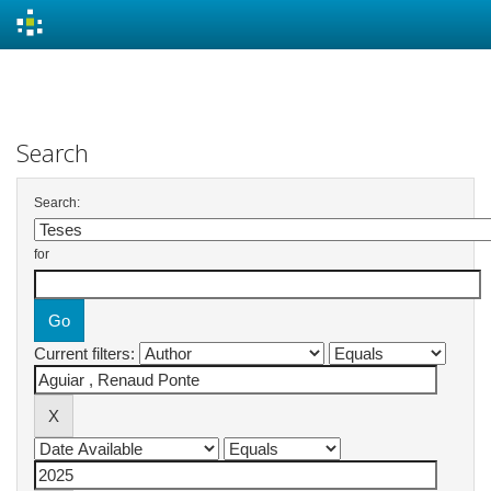
Skip
navigation
Search
Search:
for
Current filters: