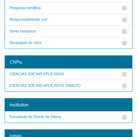
Pesquisa científica
1
Responsabilidade civil
1
Seres humanos
1
Sociedade de risco
1
CNPq
CIENCIAS SOCIAIS APLICADAS
1
CIENCIAS SOCIAIS APLICADAS::DIREITO
1
Institution
Faculdade de Direito de Vitoria
1
Initials