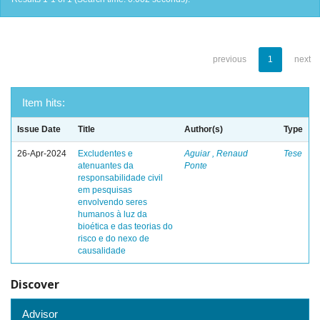
previous
1
next
Item hits:
Issue Date
Title
Author(s)
Type
26-Apr-2024
Excludentes e
Aguiar , Renaud
Tese
atenuantes da
Ponte
responsabilidade civil
em pesquisas
envolvendo seres
humanos à luz da
bioética e das teorias do
risco e do nexo de
causalidade
Discover
Advisor