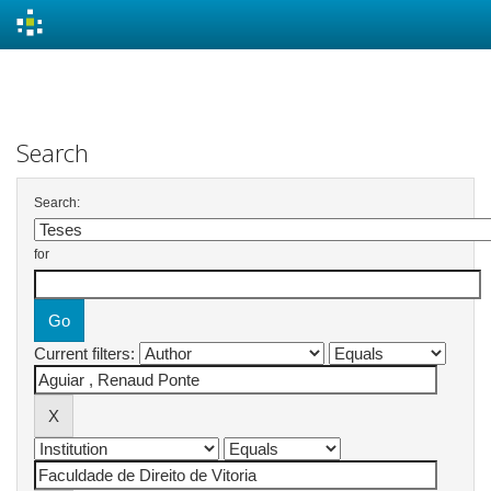
Skip
navigation
Search
Search:
for
Current filters: