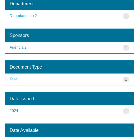
Department
Departamento 2
1
Sponsors
Agência 2
1
Document Type
Tese
1
Date issued
2024
1
Date Available