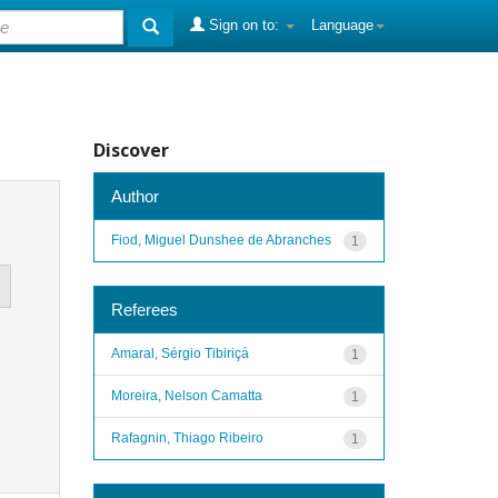
Sign on to:
Language
Discover
Author
Fiod, Miguel Dunshee de Abranches
1
Referees
Amaral, Sérgio Tibiriçá
1
Moreira, Nelson Camatta
1
Rafagnin, Thiago Ribeiro
1