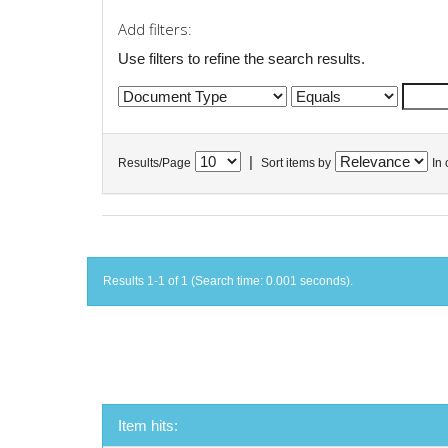
Add filters:
Use filters to refine the search results.
|
Results/Page
Sort items by
In 
Results 1-1 of 1 (Search time: 0.001 seconds).
Item hits: