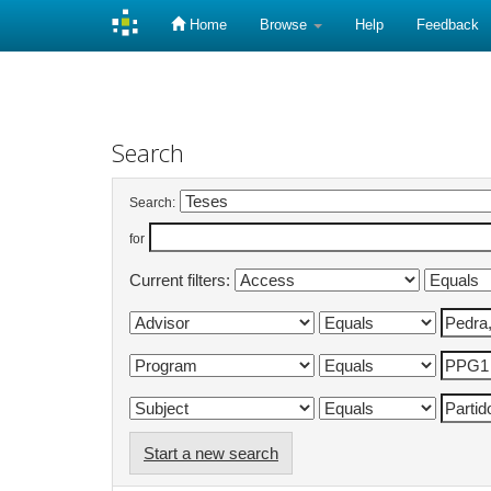
Home
Browse
Help
Feedback
Skip
navigation
Search
Search:
for
Current filters:
Start a new search