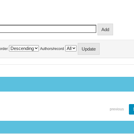
order
Authors/record
previous