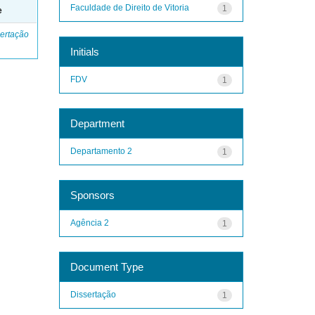
Faculdade de Direito de Vitoria
1
e
ertação
Initials
FDV
1
Department
Departamento 2
1
Sponsors
Agência 2
1
Document Type
Dissertação
1