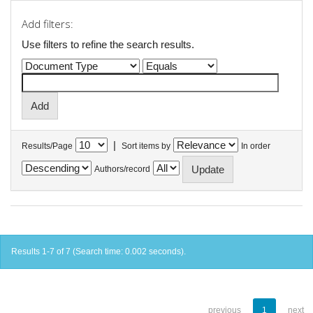
Add filters:
Use filters to refine the search results.
|
Results/Page
Sort items by
In order
Authors/record
Results 1-7 of 7 (Search time: 0.002 seconds).
previous
1
next