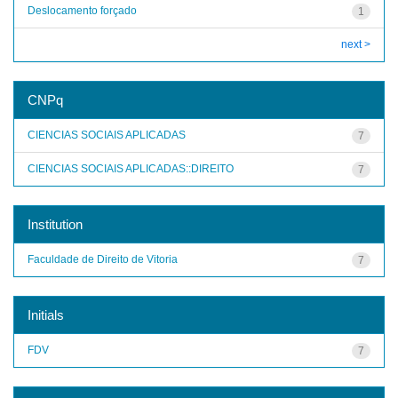
Deslocamento forçado
1
next >
CNPq
CIENCIAS SOCIAIS APLICADAS
7
CIENCIAS SOCIAIS APLICADAS::DIREITO
7
Institution
Faculdade de Direito de Vitoria
7
Initials
FDV
7