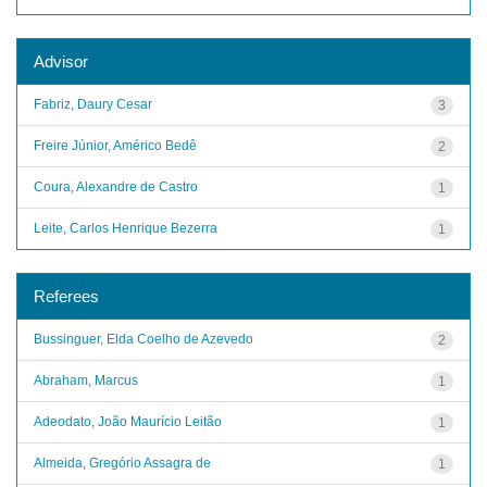
Advisor
Fabriz, Daury Cesar
3
Freire Júnior, Américo Bedê
2
Coura, Alexandre de Castro
1
Leite, Carlos Henrique Bezerra
1
Referees
Bussinguer, Elda Coelho de Azevedo
2
Abraham, Marcus
1
Adeodato, João Maurício Leitão
1
Almeida, Gregório Assagra de
1