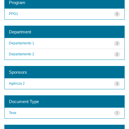
Program
PPG1
5
Department
Departamento 1
3
Departamento 2
2
Sponsors
Agência 2
3
Document Type
Tese
7