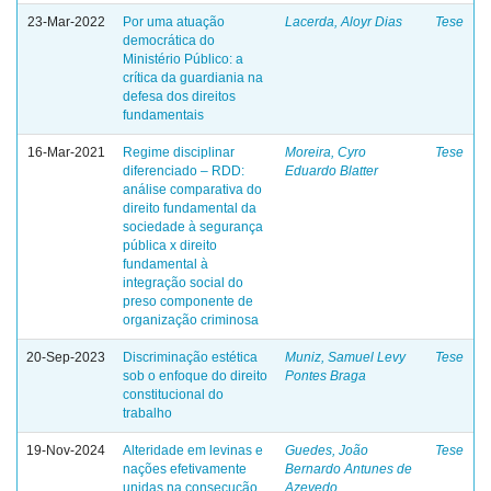
23-Mar-2022
Por uma atuação
Lacerda, Aloyr Dias
Tese
democrática do
Ministério Público: a
crítica da guardiania na
defesa dos direitos
fundamentais
16-Mar-2021
Regime disciplinar
Moreira, Cyro
Tese
diferenciado – RDD:
Eduardo Blatter
análise comparativa do
direito fundamental da
sociedade à segurança
pública x direito
fundamental à
integração social do
preso componente de
organização criminosa
20-Sep-2023
Discriminação estética
Muniz, Samuel Levy
Tese
sob o enfoque do direito
Pontes Braga
constitucional do
trabalho
19-Nov-2024
Alteridade em levinas e
Guedes, João
Tese
nações efetivamente
Bernardo Antunes de
unidas na consecução
Azevedo