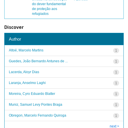
do dever fundamental
de proteção aos
refugiados
Discover
Author
Altoé, Marcelo Martins
1
Guedes, João Bernardo Antunes de ...
1
Lacerda, Aloyr Dias
1
Laranja, Anselmo Laghi
1
Moreira, Cyro Eduardo Blatter
1
Muniz, Samuel Levy Pontes Braga
1
Obregon, Marcelo Fernando Quiroga
1
next >