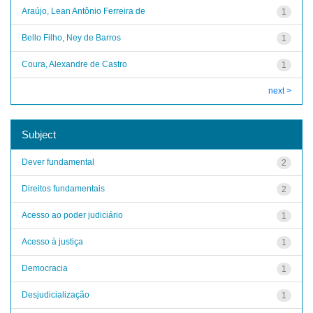
Araújo, Lean Antônio Ferreira de
1
Bello Filho, Ney de Barros
1
Coura, Alexandre de Castro
1
next >
Subject
Dever fundamental
2
Direitos fundamentais
2
Acesso ao poder judiciário
1
Acesso à justiça
1
Democracia
1
Desjudicialização
1