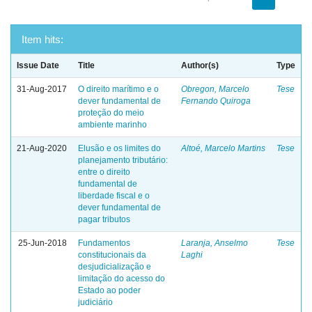
Item hits:
Issue Date
Title
Author(s)
Type
31-Aug-2017
O direito marítimo e o
Obregon, Marcelo
Tese
dever fundamental de
Fernando Quiroga
proteção do meio
ambiente marinho
21-Aug-2020
Elusão e os limites do
Altoé, Marcelo Martins
Tese
planejamento tributário:
entre o direito
fundamental de
liberdade fiscal e o
dever fundamental de
pagar tributos
25-Jun-2018
Fundamentos
Laranja, Anselmo
Tese
constitucionais da
Laghi
desjudicialização e
limitação do acesso do
Estado ao poder
judiciário