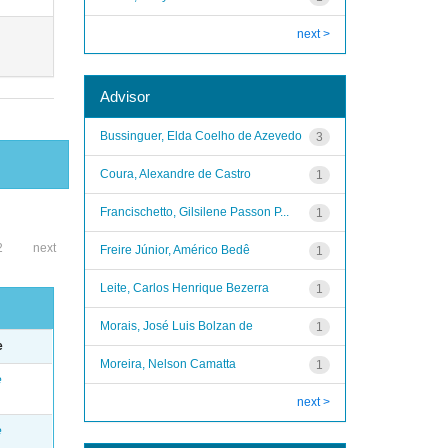
next >
Advisor
Bussinguer, Elda Coelho de Azevedo
3
Coura, Alexandre de Castro
1
Francischetto, Gilsilene Passon P...
1
2
next
Freire Júnior, Américo Bedê
1
Leite, Carlos Henrique Bezerra
1
Morais, José Luis Bolzan de
1
e
Moreira, Nelson Camatta
1
e
next >
e