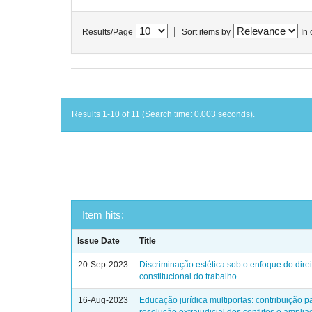
|
Results/Page
Sort items by
In 
Results 1-10 of 11 (Search time: 0.003 seconds).
Item hits:
Issue Date
Title
20-Sep-2023
Discriminação estética sob o enfoque do direi
constitucional do trabalho
16-Aug-2023
Educação jurídica multiportas: contribuição p