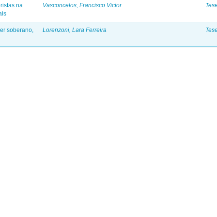
ristas na
Vasconcelos, Francisco Victor
Tes
ais
der soberano,
Lorenzoni, Lara Ferreira
Tes