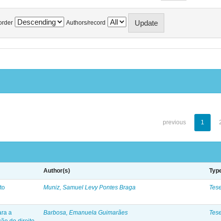
order
Authors/record
previous
1
Author(s)
Typ
to
Muniz, Samuel Levy Pontes Braga
Tes
ara a
Barbosa, Emanuela Guimarães
Tes