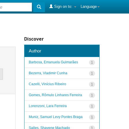
Sign on to:
Language
Discover
Author
Barbosa, Emanuela Guimarães
1
Bezerra, Vladimir Cunha
1
Cazelli, Vinícius Ribeiro
1
Gomes, Rômulo Linhares Ferreira
1
Lorenzoni, Lara Ferreira
1
Muniz, Samuel Levy Pontes Braga
1
Salles, Shayene Machado
1