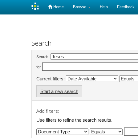
Home
Browse
Help
Feedback
Skip
navigation
Search
Search:
for
Current filters:
Start a new search
Add filters:
Use filters to refine the search results.