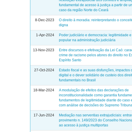
resolução extrajudicial dos conflitos e amplia
fundamental de acesso à justiça a partir de 
caso da região Norte do Ceará
8-Dec-2023
O direito à moradia: reinterpretando o concei
digna
1-Apr-2024
Poder judiciário e democracia: legitimidade e
popular na administração judiciária
13-Nov-2023
Entre discursos e efetivação da Lei Caó: cara
crime de racismo pelos atores do direito no 
Espírito Santo
27-Oct-2024
Estado fiscal e as suas disfunções, impactos
digital e o dever solidário de custeio dos direi
fundamentais no Brasil
18-Mar-2024
A modulação de efeitos das declarações de
inconstitucionalidade como garantia fundame
fundamentos de legitimidade diante do caso 
com análise de decisões do Supremo Tribuna
17-Jun-2024
Mediação nas serventias extrajudiciais: entr
provimento n. 149/2023 do Conselho Naciona
ao acesso à justiça multiportas