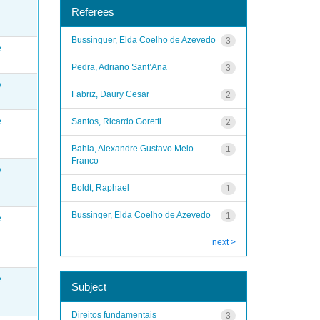
Referees
Bussinguer, Elda Coelho de Azevedo
3
e
Pedra, Adriano Sant’Ana
3
e
Fabriz, Daury Cesar
2
Santos, Ricardo Goretti
e
2
Bahia, Alexandre Gustavo Melo
1
Franco
e
Boldt, Raphael
1
Bussinger, Elda Coelho de Azevedo
1
e
next >
e
Subject
Direitos fundamentais
3