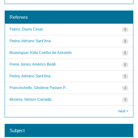
Referees
Fabriz, Daury Cesar
9
Pedra, Adriano Sant’Ana
8
Bussinguer, Elda Coelho de Azevedo
6
Freire Júnior, Américo Bedê
6
Pedra, Adriano Sant'Ana
5
Francischetto, Gilsilene Passon P...
4
Moreira, Nelson Camatta
4
next >
Subject