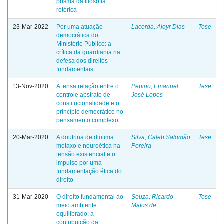
prisma da filosofia
retórica
23-Mar-2022
Por uma atuação
Lacerda, Aloyr Dias
Tese
democrática do
Ministério Público: a
crítica da guardiania na
defesa dos direitos
fundamentais
13-Nov-2020
A tensa relação entre o
Pepino, Emanuel
Tese
controle abstrato de
José Lopes
constitucionalidade e o
princípio democrático no
pensamento complexo
20-Mar-2020
A doutrina de diotima:
Silva, Caleb Salomão
Tese
metaxo e neuroética na
Pereira
tensão existencial e o
impulso por uma
fundamentação ética do
direito
31-Mar-2020
O direito fundamental ao
Souza, Ricardo
Tese
meio ambiente
Matos de
equilibrado: a
contribuição da