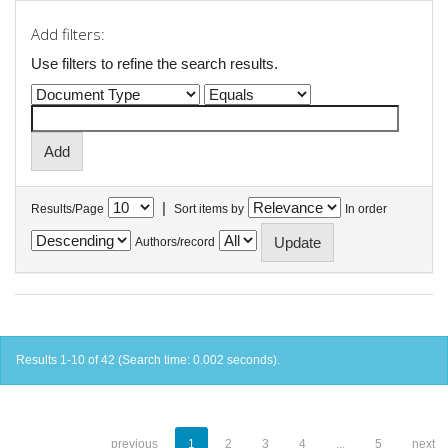
Add filters:
Use filters to refine the search results.
|
Results/Page
Sort items by
In order
Authors/record
Results 1-10 of 42 (Search time: 0.002 seconds).
previous
1
2
3
4
...
5
next