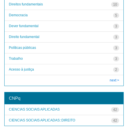
Direitos fundamentais
10
Democracia
5
Dever fundamental
3
Direito fundamental
3
Políticas públicas
3
Trabalho
3
Acesso à justiça
2
next >
CNPq
CIENCIAS SOCIAIS APLICADAS
42
CIENCIAS SOCIAIS APLICADAS::DIREITO
42