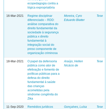
ecopedagogia contra a
lógica expropriatória
16-Mar-2021
Regime disciplinar
Moreira, Cyro
Tese
diferenciado – RDD:
Eduardo Blatter
análise comparativa do
direito fundamental da
sociedade à segurança
pública x direito
fundamental à
integração social do
preso componente de
organização criminosa
18-Mar-2021
O papel da defensoria
Araújo, Hellen
Tese
pública como ator de
Nicácio de
efetivação e fomento de
políticas públicas para a
defesa do direito
fundamental à saúde
das crianças
acometidas pela
síndrome congênita do
Zika
11-Sep-2020
Remédios jurídicos
Gonçalves, Luísa
Tese