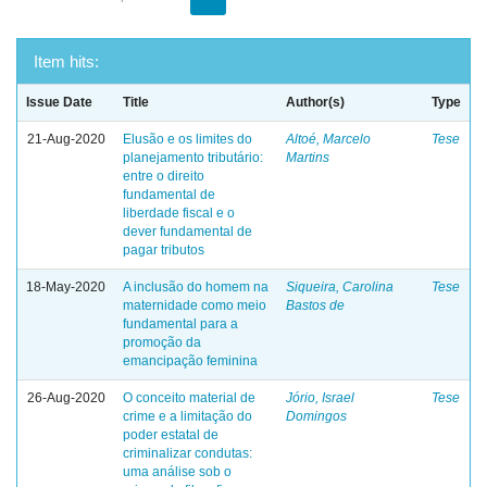
Item hits:
Issue Date
Title
Author(s)
Type
21-Aug-2020
Elusão e os limites do
Altoé, Marcelo
Tese
planejamento tributário:
Martins
entre o direito
fundamental de
liberdade fiscal e o
dever fundamental de
pagar tributos
18-May-2020
A inclusão do homem na
Siqueira, Carolina
Tese
maternidade como meio
Bastos de
fundamental para a
promoção da
emancipação feminina
26-Aug-2020
O conceito material de
Jório, Israel
Tese
crime e a limitação do
Domingos
poder estatal de
criminalizar condutas:
uma análise sob o