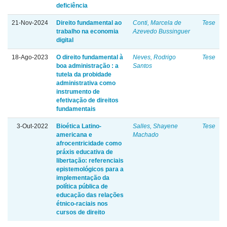
deficiência
21-Nov-2024
Direito fundamental ao
Conti, Marcela de
Tese
trabalho na economia
Azevedo Bussinguer
digital
18-Ago-2023
O direito fundamental à
Neves, Rodrigo
Tese
boa administração : a
Santos
tutela da probidade
administrativa como
instrumento de
efetivação de direitos
fundamentais
3-Out-2022
Bioética Latino-
Salles, Shayene
Tese
americana e
Machado
afrocentricidade como
práxis educativa de
libertação: referenciais
epistemológicos para a
implementação da
política pública de
educação das relações
étnico-raciais nos
cursos de direito