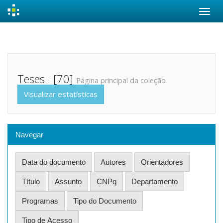
Skip
navigation
Teses : [70]
Página principal da coleção
Visualizar estatísticas
Navegar