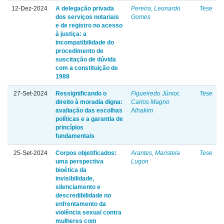
12-Dez-2024
A delegação privada
Pereira, Leonardo
Tese
dos serviços notariais
Gomes
e de registro no acesso
à justiça: a
incompatibilidade do
procedimento de
suscitação de dúvida
com a constituição de
1988
27-Set-2024
Ressignificando o
Figueiredo Júnior,
Tese
direito à moradia digna:
Carlos Magno
avaliação das escolhas
Alhakim
políticas e a garantia de
princípios
fundamentais
25-Set-2024
Corpos objetificados:
Arantes, Maristela
Tese
uma perspectiva
Lugon
bioética da
invisibilidade,
silenciamento e
descredibilidade no
enfrentamento da
violência sexual contra
mulheres com