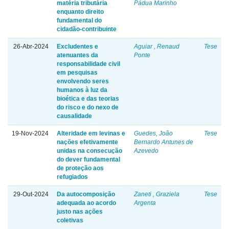
matéria tributária
Pádua Marinho
enquanto direito
fundamental do
cidadão-contribuinte
26-Abr-2024
Excludentes e
Aguiar , Renaud
Tese
atenuantes da
Ponte
responsabilidade civil
em pesquisas
envolvendo seres
humanos à luz da
bioética e das teorias
do risco e do nexo de
causalidade
19-Nov-2024
Alteridade em levinas e
Guedes, João
Tese
nações efetivamente
Bernardo Antunes de
unidas na consecução
Azevedo
do dever fundamental
de proteção aos
refugiados
29-Out-2024
Da autocomposição
Zaneti , Graziela
Tese
adequada ao acordo
Argenta
justo nas ações
coletivas