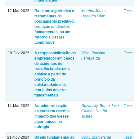
impunidades
12-Mar-2025
Racismo algorítmico e
Moreira Júnior,
Tese
ferramentas de
Ronaldo Félix
policiamento preditivo:
proteção de direitos
fundamentais ou um
retorno a Cesare
Lombroso?
19-Fev-2025
A responsabilização do
Silva, Placídio
Tese
empregador em casos
Ferreira da
de acidentes de
trabalho fatais: uma
análise a partir do
princípio da
solidariedade e da
teoria dos deveres
fundamentais
14-Mar-2025
Autodeterminação
Guzansky, Bruno José
Tese
eleitoral em risco: o
Calmon Du Pin
impacto dos vieses
Tristão
algoritmicos no
sufragio
21-Nov-2024
Direito fundamental ao
Conti, Marcela de
Tese