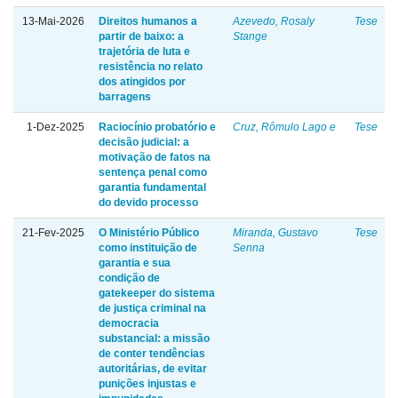
13-Mai-2026
Direitos humanos a
Azevedo, Rosaly
Tese
partir de baixo: a
Stange
trajetória de luta e
resistência no relato
dos atingidos por
barragens
1-Dez-2025
Raciocínio probatório e
Cruz, Rômulo Lago e
Tese
decisão judicial: a
motivação de fatos na
sentença penal como
garantia fundamental
do devido processo
21-Fev-2025
O Ministério Público
Miranda, Gustavo
Tese
como instituição de
Senna
garantia e sua
condição de
gatekeeper do sistema
de justiça criminal na
democracia
substancial: a missão
de conter tendências
autoritárias, de evitar
punições injustas e