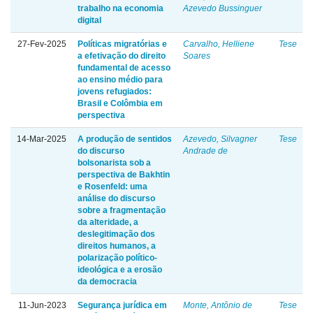
trabalho na economia
Azevedo Bussinguer
digital
27-Fev-2025
Políticas migratórias e
Carvalho, Helliene
Tese
a efetivação do direito
Soares
fundamental de acesso
ao ensino médio para
jovens refugiados:
Brasil e Colômbia em
perspectiva
14-Mar-2025
A produção de sentidos
Azevedo, Silvagner
Tese
do discurso
Andrade de
bolsonarista sob a
perspectiva de Bakhtin
e Rosenfeld: uma
análise do discurso
sobre a fragmentação
da alteridade, a
deslegitimação dos
direitos humanos, a
polarização político-
ideológica e a erosão
da democracia
11-Jun-2023
Segurança jurídica em
Monte, Antônio de
Tese