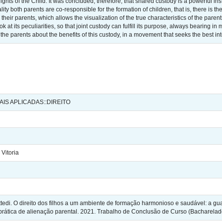
hts of the Child. It was concluded, therefore, that shared custody is a powerful instr
lity both parents are co-responsible for the formation of children, that is, there is t
 their parents, which allows the visualization of the true characteristics of the par
 at its peculiarities, so that joint custody can fulfill its purpose, always bearing in 
he parents about the benefits of this custody, in a movement that seeks the best int
AIS APLICADAS::DIREITO
Vitoria
tedi. O direito dos filhos a um ambiente de formação harmonioso e saudável: a g
prática de alienação parental. 2021. Trabalho de Conclusão de Curso (Bacharelado e