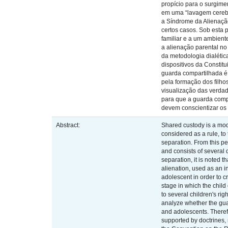
propício para o surgime
em uma “lavagem cerebra
a Síndrome da Alienação
certos casos. Sob esta 
familiar e a um ambient
a alienação parental no
da metodologia dialétic
dispositivos da Constit
guarda compartilhada é
pela formação dos filho
visualização das verdad
para que a guarda compa
devem conscientizar os
Abstract:
Shared custody is a moda
considered as a rule, to
separation. From this per
and consists of several d
separation, it is noted 
alienation, used as an in
adolescent in order to c
stage in which the child
to several children's ri
analyze whether the guar
and adolescents. Therefo
supported by doctrines, 