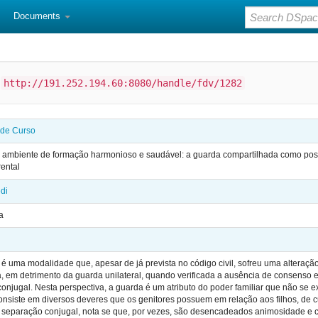
Documents
:
http://191.252.194.60:8080/handle/fdv/1282
 de Curso
um ambiente de formação harmonioso e saudável: a guarda compartilhada como pos
rental
edi
a
é uma modalidade que, apesar de já prevista no código civil, sofreu uma alteraçã
 em detrimento da guarda unilateral, quando verificada a ausência de consenso en
onjugal. Nesta perspectiva, a guarda é um atributo do poder familiar que não se
onsiste em diversos deveres que os genitores possuem em relação aos filhos, de 
separação conjugal, nota se que, por vezes, são desencadeados animosidade e con