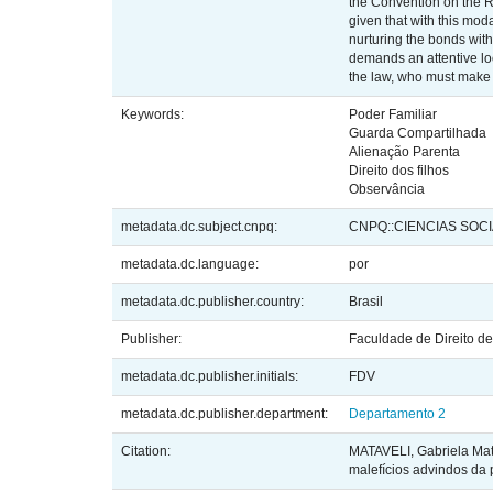
the Convention on the Rig
given that with this moda
nurturing the bonds with
demands an attentive look
the law, who must make t
Keywords:
Poder Familiar
Guarda Compartilhada
Alienação Parenta
Direito dos filhos
Observância
metadata.dc.subject.cnpq:
CNPQ::CIENCIAS SOCI
metadata.dc.language:
por
metadata.dc.publisher.country:
Brasil
Publisher:
Faculdade de Direito de 
metadata.dc.publisher.initials:
FDV
metadata.dc.publisher.department:
Departamento 2
Citation:
MATAVELI, Gabriela Mat
malefícios advindos da 