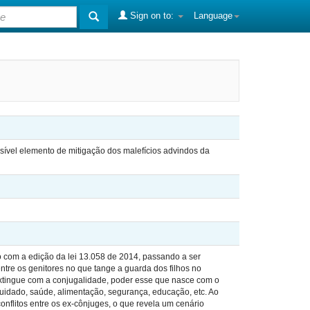
Sign on to:
Language
sível elemento de mitigação dos malefícios advindos da
o com a edição da lei 13.058 de 2014, passando a ser
tre os genitores no que tange a guarda dos filhos no
 extingue com a conjugalidade, poder esse que nasce com o
cuidado, saúde, alimentação, segurança, educação, etc. Ao
flitos entre os ex-cônjuges, o que revela um cenário