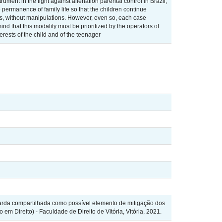
ument in the fight against alienation parental control in Brazil,
he permanence of family life so that the children continue
ents, without manipulations. However, even so, each case
mind that this modality must be prioritized by the operators of
erests of the child and of the teenager
uarda compartilhada como possível elemento de mitigação dos
m Direito) - Faculdade de Direito de Vitória, Vitória, 2021.