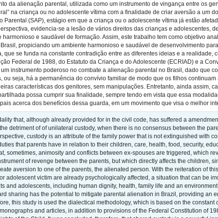
nto da alienação parental, utilizada como um instrumento de vingança entre os gen
l” na criança ou no adolescente vítima com a finalidade de criar aversão a um dos
 Parental (SAP), estágio em que a criança ou o adolescente vítima já estão afetad
perspectiva, evidencia-se a lesão de vários direitos das crianças e adolescentes, 
e harmonioso e saudável de formação. Assim, este trabalho tem como objetivo anal
 Brasil, propiciando um ambiente harmonioso e saudável de desenvolvimento para a 
a, que se funda na constante contradição entre as diferentes ideias e a realidade,
uição Federal de 1988, do Estatuto da Criança e do Adolescente (ECRIAD) e a Conv
 um instrumento poderoso no combate a alienação parental no Brasil, dado que 
s, ou seja, há a permanência do convívio familiar de modo que os filhos continuam
eiras características dos genitores, sem manipulações. Entretanto, ainda assim, 
rtilhada possa cumprir sua finalidade, sempre tendo em vista que essa modalidade
 pais acerca dos benefícios dessa guarda, em um movimento que visa o melhor int
lity that, although already provided for in the civil code, has suffered a amendment
 the detriment of of unilateral custody, when there is no consensus between the paren
spective, custody is an attribute of the family power that is not extinguished with c
uties that parents have in relation to their children, care, health, food, security, 
that, sometimes, animosity and conflicts between ex-spouses are triggered, which r
strument of revenge between the parents, but which directly affects the children, sinc
reate aversion to one of the parents, the alienated person. With the reiteration of t
 or adolescent victim are already psychologically affected, a situation that can be i
ghts and adolescents, including human dignity, health, family life and an environmen
d sharing has the potential to mitigate parental alienation in Brazil, providing a
re, this study is used the dialectical methodology, which is based on the constant c
monographs and articles, in addition to provisions of the Federal Constitution of 1