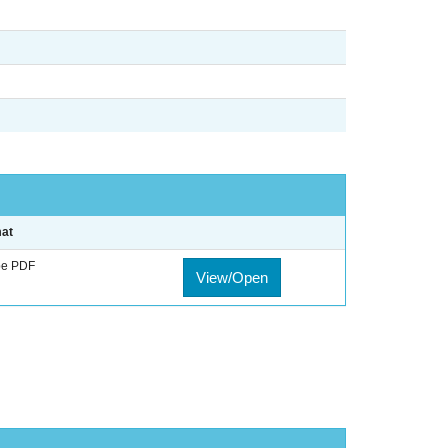
at
e PDF
View/Open