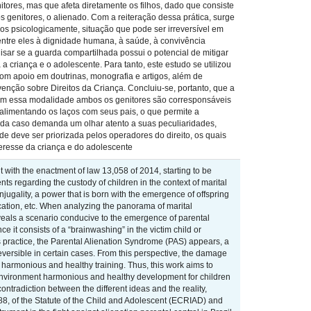
itores, mas que afeta diretamente os filhos, dado que consiste
 genitores, o alienado. Com a reiteração dessa prática, surge
os psicologicamente, situação que pode ser irreversível em
dentre eles à dignidade humana, à saúde, à convivência
isar se a guarda compartilhada possui o potencial de mitigar
criança e o adolescente. Para tanto, este estudo se utilizou
 com apoio em doutrinas, monografia e artigos, além de
enção sobre Direitos da Criança. Concluiu-se, portanto, que a
com essa modalidade ambos os genitores são corresponsáveis
 alimentando os laços com seus pais, o que permite a
cada caso demanda um olhar atento a suas peculiaridades,
 deve ser priorizada pelos operadores do direito, os quais
eresse da criança e do adolescente
 with the enactment of law 13,058 of 2014, starting to be
ts regarding the custody of children in the context of marital
onjugality, a power that is born with the emergence of offspring
education, etc. When analyzing the panorama of marital
eveals a scenario conducive to the emergence of parental
e it consists of a “brainwashing” in the victim child or
his practice, the Parental Alienation Syndrome (PAS) appears, a
rreversible in certain cases. From this perspective, the damage
t harmonious and healthy training. Thus, this work aims to
n environment harmonious and healthy development for children
ontradiction between the different ideas and the reality,
988, of the Statute of the Child and Adolescent (ECRIAD) and