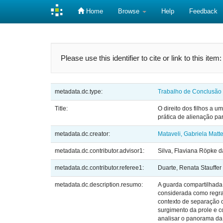
Home
Browse
Help
Feedback
Skip
navigation
Please use this identifier to cite or link to this item
metadata.dc.type:
Trabalho de Conclusão
Title:
O direito dos filhos a 
prática de alienação pa
metadata.dc.creator:
Mataveli, Gabriela Matt
metadata.dc.contributor.advisor1:
Silva, Flaviana Röpke d
metadata.dc.contributor.referee1:
Duarte, Renata Stauffer
metadata.dc.description.resumo:
A guarda compartilhada 
considerada como regra,
contexto de separação c
surgimento da prole e c
analisar o panorama da 