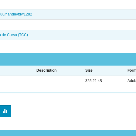
080/handle/fdv/1282
o de Curso (TCC)
Description
Size
Form
325.21 kB
Adob