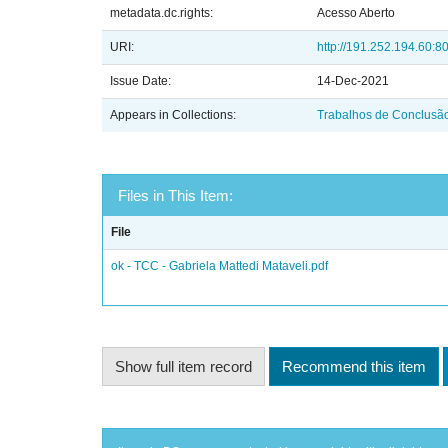
metadata.dc.rights:
Acesso Aberto
URI:
http://191.252.194.60:8
Issue Date:
14-Dec-2021
Appears in Collections:
Trabalhos de Conclusã
Files in This Item:
File
ok - TCC - Gabriela Mattedi Mataveli.pdf
Show full item record
Recommend this item