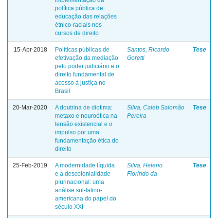
política pública de
educação das relações
étnico-raciais nos
cursos de direito
15-Apr-2018
Políticas públicas de
Santos, Ricardo
Tese
efetivação da mediação
Goretti
pelo poder judiciário e o
direito fundamental de
acesso à justiça no
Brasil
20-Mar-2020
A doutrina de diotima:
Silva, Caleb Salomão
Tese
metaxo e neuroética na
Pereira
tensão existencial e o
impulso por uma
fundamentação ética do
direito
25-Feb-2019
A modernidade líquida
Silva, Heleno
Tese
e a descolonialidade
Florindo da
plurinacional: uma
análise sul-latino-
americana do papel do
século XXI