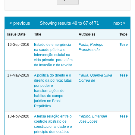
< previous
Showing results 48 to 67 of 71
next >
Issue Date
Title
Author(s)
Type
16-Sep-2016
Estado de emergência
Paula, Rodrigo
Tese
na saúde pública e
Francisco de
intervenção estatal na
vida privada: para além
da invasão e da revolta
17-May-2019
A política do direito e o
Paula, Quenya Silva
Tese
direito da política: lutas
Correa de
por poder e
transformações do
habitus do campo
jurídico no Brasil
República
13-Nov-2020
A tensa relação entre o
Pepino, Emanuel
Tese
controle abstrato de
José Lopes
constitucionalidade e o
princípio democrático