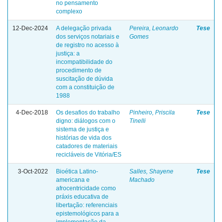
no pensamento
complexo
12-Dec-2024
A delegação privada
Pereira, Leonardo
Tese
dos serviços notariais e
Gomes
de registro no acesso à
justiça: a
incompatibilidade do
procedimento de
suscitação de dúvida
com a constituição de
1988
4-Dec-2018
Os desafios do trabalho
Pinheiro, Priscila
Tese
digno: diálogos com o
Tinelli
sistema de justiça e
histórias de vida dos
catadores de materiais
recicláveis de Vitória/ES
3-Oct-2022
Bioética Latino-
Salles, Shayene
Tese
americana e
Machado
afrocentricidade como
práxis educativa de
libertação: referenciais
epistemológicos para a
implementação da