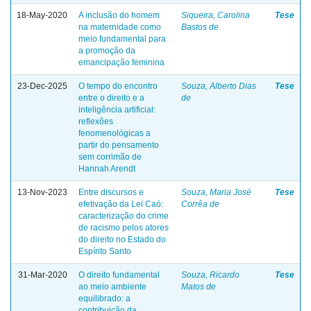
18-May-2020
A inclusão do homem
Siqueira, Carolina
Tese
na maternidade como
Bastos de
meio fundamental para
a promoção da
emancipação feminina
23-Dec-2025
O tempo do encontro
Souza, Alberto Dias
Tese
entre o direito e a
de
inteligência artificial:
reflexões
fenomenológicas a
partir do pensamento
sem corrimão de
Hannah Arendt
13-Nov-2023
Entre discursos e
Souza, Maria José
Tese
efetivação da Lei Caó:
Corrêa de
caracterização do crime
de racismo pelos atores
do direito no Estado do
Espírito Santo
31-Mar-2020
O direito fundamental
Souza, Ricardo
Tese
ao meio ambiente
Matos de
equilibrado: a
contribuição da