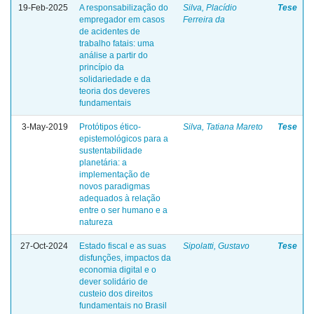
19-Feb-2025
A responsabilização do
Silva, Placídio
Tese
empregador em casos
Ferreira da
de acidentes de
trabalho fatais: uma
análise a partir do
princípio da
solidariedade e da
teoria dos deveres
fundamentais
3-May-2019
Protótipos ético-
Silva, Tatiana Mareto
Tese
epistemológicos para a
sustentabilidade
planetária: a
implementação de
novos paradigmas
adequados à relação
entre o ser humano e a
natureza
27-Oct-2024
Estado fiscal e as suas
Sipolatti, Gustavo
Tese
disfunções, impactos da
economia digital e o
dever solidário de
custeio dos direitos
fundamentais no Brasil