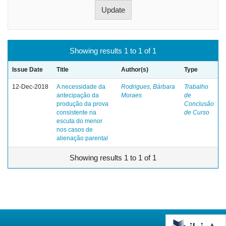
Showing results 1 to 1 of 1
Issue Date
Title
Author(s)
Type
12-Dec-2018
A necessidade da
Rodrigues, Bárbara
Trabalho
antecipação da
Moraes
de
produção da prova
Conclusão
consistente na
de Curso
escuta do menor
nos casos de
alienação parental
Showing results 1 to 1 of 1