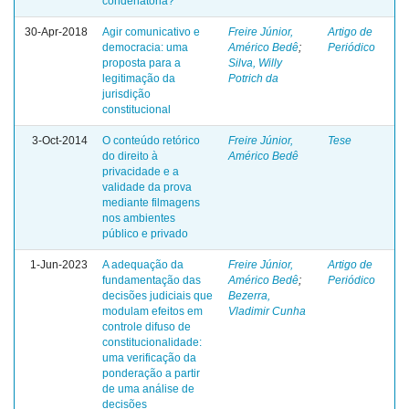
condenatória?
30-Apr-2018
Agir comunicativo e
Freire Júnior,
Artigo de
democracia: uma
Américo Bedê
;
Periódico
proposta para a
Silva, Willy
legitimação da
Potrich da
jurisdição
constitucional
3-Oct-2014
O conteúdo retórico
Freire Júnior,
Tese
do direito à
Américo Bedê
privacidade e a
validade da prova
mediante filmagens
nos ambientes
público e privado
1-Jun-2023
A adequação da
Freire Júnior,
Artigo de
fundamentação das
Américo Bedê
;
Periódico
decisões judiciais que
Bezerra,
modulam efeitos em
Vladimir Cunha
controle difuso de
constitucionalidade:
uma verificação da
ponderação a partir
de uma análise de
decisões