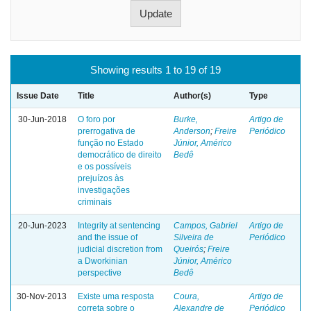
Showing results 1 to 19 of 19
Issue Date
Title
Author(s)
Type
30-Jun-2018
O foro por
Burke,
Artigo de
prerrogativa de
Anderson
;
Freire
Periódico
função no Estado
Júnior, Américo
democrático de direito
Bedê
e os possíveis
prejuízos às
investigações
criminais
20-Jun-2023
Integrity at sentencing
Campos, Gabriel
Artigo de
and the issue of
Silveira de
Periódico
judicial discretion from
Queirós
;
Freire
a Dworkinian
Júnior, Américo
perspective
Bedê
30-Nov-2013
Existe uma resposta
Coura,
Artigo de
correta sobre o
Alexandre de
Periódico