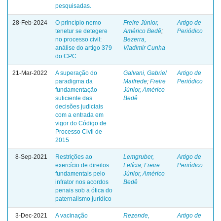
pesquisadas.
28-Feb-2024
O princípio nemo
Freire Júnior,
Artigo de
tenetur se detegere
Américo Bedê
;
Periódico
no processo civil:
Bezerra,
análise do artigo 379
Vladimir Cunha
do CPC
21-Mar-2022
A superação do
Galvani, Gabriel
Artigo de
paradigma da
Maifrede
;
Freire
Periódico
fundamentação
Júnior, Américo
suficiente das
Bedê
decisões judiciais
com a entrada em
vigor do Código de
Processo Civil de
2015
8-Sep-2021
Restrições ao
Lemgruber,
Artigo de
exercício de direitos
Letícia
;
Freire
Periódico
fundamentais pelo
Júnior, Américo
infrator nos acordos
Bedê
penais sob a ótica do
paternalismo jurídico
3-Dec-2021
A vacinação
Rezende,
Artigo de