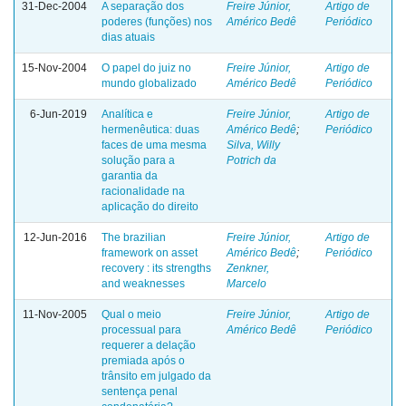
31-Dec-2004
A separação dos
Freire Júnior,
Artigo de
poderes (funções) nos
Américo Bedê
Periódico
dias atuais
15-Nov-2004
O papel do juiz no
Freire Júnior,
Artigo de
mundo globalizado
Américo Bedê
Periódico
6-Jun-2019
Analítica e
Freire Júnior,
Artigo de
hermenêutica: duas
Américo Bedê
;
Periódico
faces de uma mesma
Silva, Willy
solução para a
Potrich da
garantia da
racionalidade na
aplicação do direito
12-Jun-2016
The brazilian
Freire Júnior,
Artigo de
framework on asset
Américo Bedê
;
Periódico
recovery : its strengths
Zenkner,
and weaknesses
Marcelo
11-Nov-2005
Qual o meio
Freire Júnior,
Artigo de
processual para
Américo Bedê
Periódico
requerer a delação
premiada após o
trânsito em julgado da
sentença penal