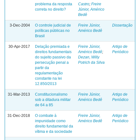
problema da resposta
Castro
;
Freire
correta no direito?
Júnior, Américo
Bedê
3-Dec-2004
O controle judicial de
Freire Júnior,
Dissertação
políticas públicas no
Américo Bedê
Brasil
30-Apr-2017
Delação premiada e
Freire Júnior,
Artigo de
direitos fundamentais
Américo Bedê
;
Periódico
do sujeito passivo da
Dezan, Willy
persecução penal a
Potrich da Silva
partir da
regulamentação
constante na lei
12.850/2013
31-Mar-2013
Constitucionalismo
Freire Júnior,
Artigo de
sob a ditadura militar
Américo Bedê
Periódico
de 64 a 85
31-Dec-2018
O combate à
Freire Júnior,
Artigo de
impunidade como
Américo Bedê
Periódico
direito fundamental da
vítima e da sociedade