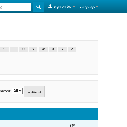
Sign on to:
Language
S
T
U
V
W
X
Y
Z
Record:
Type