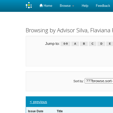
Home
Browse
Help
Feedback
Skip
navigation
Browsing by Advisor Silva, Flaviana
Jump to:
0-9
A
B
C
D
E
Sort by:
< previous
Issue Date
Title