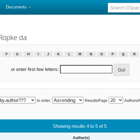
Documents
 Röpke da
F
G
H
I
J
K
L
M
N
O
P
Q
R
or enter first few letters:
In order:
Results/Page
Authors/
Showing results 4 to 5 of 5
Author(s)