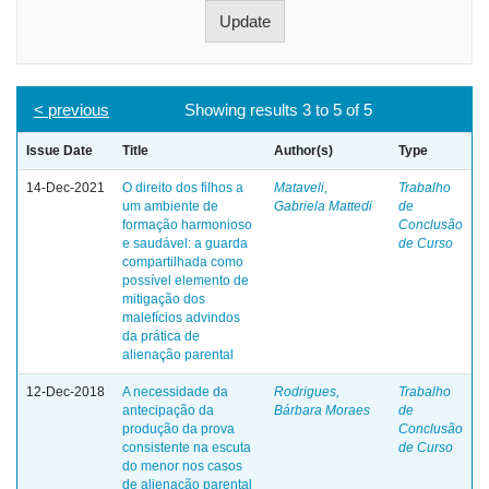
< previous
Showing results 3 to 5 of 5
Issue Date
Title
Author(s)
Type
14-Dec-2021
O direito dos filhos a
Mataveli,
Trabalho
um ambiente de
Gabriela Mattedi
de
formação harmonioso
Conclusão
e saudável: a guarda
de Curso
compartilhada como
possível elemento de
mitigação dos
malefícios advindos
da prática de
alienação parental
12-Dec-2018
A necessidade da
Rodrigues,
Trabalho
antecipação da
Bárbara Moraes
de
produção da prova
Conclusão
consistente na escuta
de Curso
do menor nos casos
de alienação parental