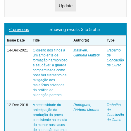
< previous
Showing results 3 to 5 of 5
Issue Date
Title
Author(s)
Type
14-Dec-2021
O direito dos filhos a
Mataveli,
Trabalho
um ambiente de
Gabriela Mattedi
de
formação harmonioso
Conclusão
e saudável: a guarda
de Curso
compartilhada como
possível elemento de
mitigação dos
malefícios advindos
da prática de
alienação parental
12-Dec-2018
A necessidade da
Rodrigues,
Trabalho
antecipação da
Bárbara Moraes
de
produção da prova
Conclusão
consistente na escuta
de Curso
do menor nos casos
de alienação parental