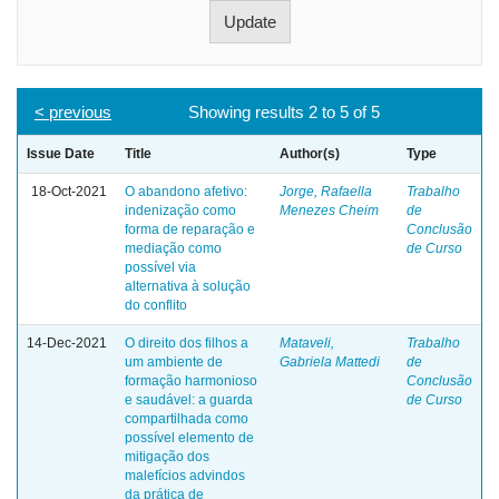
< previous
Showing results 2 to 5 of 5
Issue Date
Title
Author(s)
Type
18-Oct-2021
O abandono afetivo:
Jorge, Rafaella
Trabalho
indenização como
Menezes Cheim
de
forma de reparação e
Conclusão
mediação como
de Curso
possível via
alternativa à solução
do conflito
14-Dec-2021
O direito dos filhos a
Mataveli,
Trabalho
um ambiente de
Gabriela Mattedi
de
formação harmonioso
Conclusão
e saudável: a guarda
de Curso
compartilhada como
possível elemento de
mitigação dos
malefícios advindos
da prática de