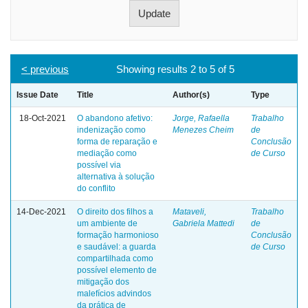
< previous
Showing results 2 to 5 of 5
Issue Date
Title
Author(s)
Type
18-Oct-2021
O abandono afetivo:
Jorge, Rafaella
Trabalho
indenização como
Menezes Cheim
de
forma de reparação e
Conclusão
mediação como
de Curso
possível via
alternativa à solução
do conflito
14-Dec-2021
O direito dos filhos a
Mataveli,
Trabalho
um ambiente de
Gabriela Mattedi
de
formação harmonioso
Conclusão
e saudável: a guarda
de Curso
compartilhada como
possível elemento de
mitigação dos
malefícios advindos
da prática de