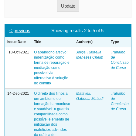
< previous
Showing results 2 to 5 of 5
Issue Date
Title
Author(s)
Type
18-Oct-2021
O abandono afetivo:
Jorge, Rafaella
Trabalho
indenização como
Menezes Cheim
de
forma de reparação e
Conclusão
mediação como
de Curso
possível via
alternativa à solução
do conflito
14-Dec-2021
O direito dos filhos a
Mataveli,
Trabalho
um ambiente de
Gabriela Mattedi
de
formação harmonioso
Conclusão
e saudável: a guarda
de Curso
compartilhada como
possível elemento de
mitigação dos
malefícios advindos
da prática de